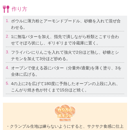
作り方
1.
ボウルに薄力粉とアーモンドプードル、砂糖を入れて混ぜ合
わせる。
2.
1に無塩バターを加え、指先で潰しながら粉類とこすり合わ
せてそぼろ状にし、ギリギリまで冷蔵庫に置く。
3.
フライパンにりんごを入れて強火で2分ほど熱し、砂糖とシ
ナモンを加えて3分ほど炒める。
4.
オーブンで使える器にバター（分量外/適量)を薄く塗り、3を
全体に広げる。
5.
4の上に2を広げて180度に予熱したオーブンの上段に入れ、
こんがり焼き色が付くまで15分ほど焼く。
・クランブル生地は練らないようにすると、サクサク食感に仕上