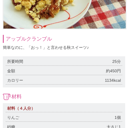
アップルクランブル
簡単なのに、「おっ！」と言わせる秋スイーツ♪
所要時間
25分
金額
約450円
カロリー
1134kcal
材料
材料（４人分）
りんご
1個
砂糖
大さじ1