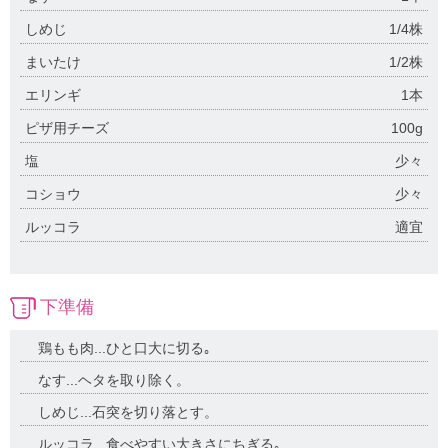
しめじ
1/4株
まいたけ
1/2株
エリンギ
1本
ピザ用チーズ
100g
塩
少々
コショウ
少々
ルッコラ
適宜
下準備
鶏もも肉...ひと口大に切る｡
なす...ヘタを取り除く。
しめじ...石突を切り落とす。
ルッコラ...食べやすい大きさにちぎる｡