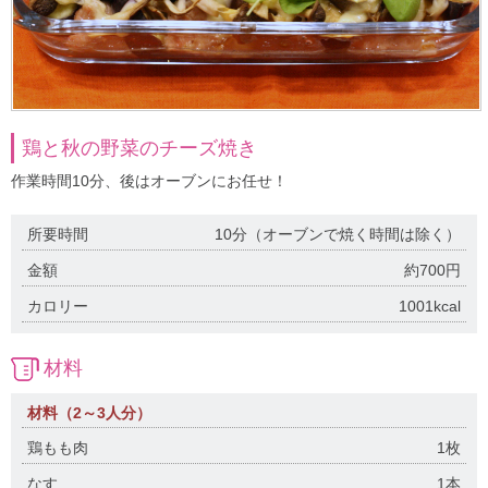
鶏と秋の野菜のチーズ焼き
作業時間10分、後はオーブンにお任せ！
所要時間
10分（オーブンで焼く時間は除く）
金額
約700円
カロリー
1001kcal
材料
材料（2～3人分）
鶏もも肉
1枚
なす
1本