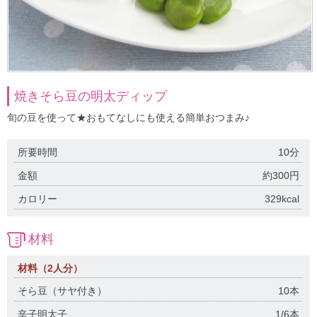
焼きそら豆の明太ディップ
旬の豆を使って★おもてなしにも使える簡単おつまみ♪
所要時間
10分
金額
約300円
カロリー
329kcal
材料
材料（2人分）
そら豆（サヤ付き）
10本
辛子明太子
1/6本