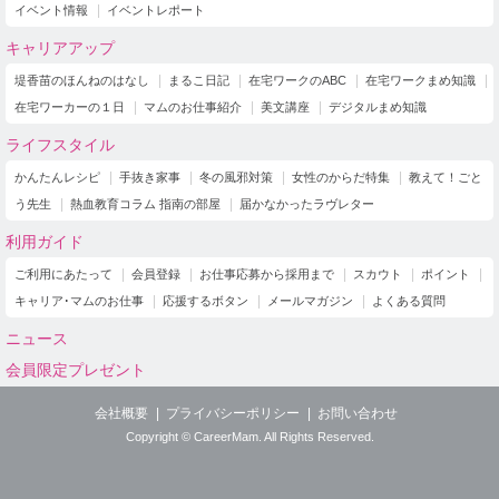
イベント情報
イベントレポート
キャリアアップ
堤香苗のほんねのはなし
まるこ日記
在宅ワークのABC
在宅ワークまめ知識
在宅ワーカーの１日
マムのお仕事紹介
美文講座
デジタルまめ知識
ライフスタイル
かんたんレシピ
手抜き家事
冬の風邪対策
女性のからだ特集
教えて！ごと
う先生
熱血教育コラム 指南の部屋
届かなかったラヴレター
利用ガイド
ご利用にあたって
会員登録
お仕事応募から採用まで
スカウト
ポイント
キャリア･マムのお仕事
応援するボタン
メールマガジン
よくある質問
ニュース
会員限定プレゼント
会社概要
プライバシーポリシー
お問い合わせ
Copyright © CareerMam. All Rights Reserved.