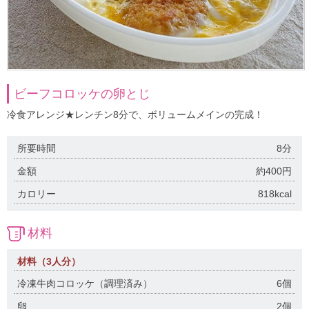
ビーフコロッケの卵とじ
冷食アレンジ★レンチン8分で、ボリュームメインの完成！
所要時間
8分
金額
約400円
カロリー
818kcal
材料
材料（3人分）
冷凍牛肉コロッケ（調理済み）
6個
卵
2個