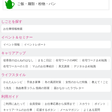
ご飯・麺類・粉物・パン
しごとを探す
お仕事情報検索
イベント＆セミナー
イベント情報
イベントレポート
キャリアアップ
堤香苗のほんねのはなし
まるこ日記
在宅ワークのABC
在宅ワークまめ知識
在宅ワーカーの１日
マムのお仕事紹介
美文講座
デジタルまめ知識
ライフスタイル
かんたんレシピ
手抜き家事
冬の風邪対策
女性のからだ特集
教えて！ごと
う先生
熱血教育コラム 指南の部屋
届かなかったラヴレター
利用ガイド
ご利用にあたって
会員登録
お仕事応募から採用まで
スカウト
ポイント
キャリア･マムのお仕事
応援するボタン
メールマガジン
よくある質問