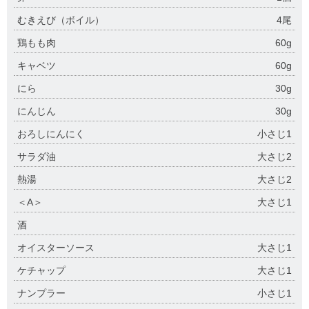
むきえび（ボイル）
4尾
鶏もも肉
60g
キャベツ
60g
にら
30g
にんじん
30g
おろしにんにく
小さじ1
サラダ油
大さじ2
熱湯
大さじ2
＜A＞
大さじ1
酒
オイスターソース
大さじ1
ケチャップ
大さじ1
ナンプラー
小さじ1