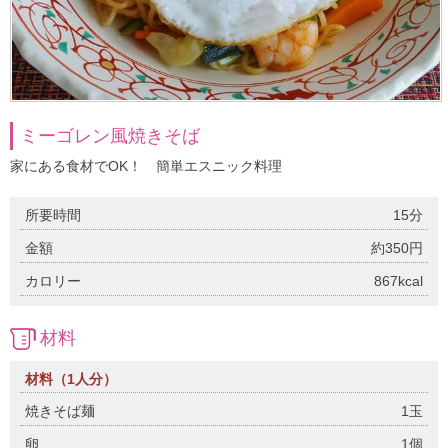
ミーゴレン風焼きそば
家にある食材でOK！ 簡単エスニック料理
所要時間
15分
金額
約350円
カロリー
867kcal
材料
材料（1人分）
焼きそば麺
1玉
卵
1個