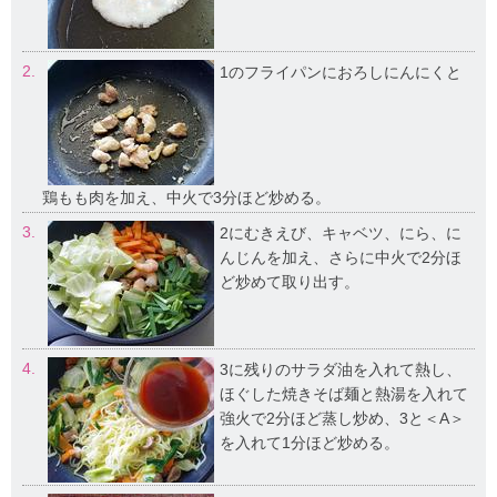
2.
1のフライパンにおろしにんにくと
鶏もも肉を加え、中火で3分ほど炒める。
3.
2にむきえび、キャベツ、にら、に
んじんを加え、さらに中火で2分ほ
ど炒めて取り出す。
4.
3に残りのサラダ油を入れて熱し、
ほぐした焼きそば麺と熱湯を入れて
強火で2分ほど蒸し炒め、3と＜A＞
を入れて1分ほど炒める。