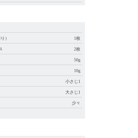
）
切り）
1枚
ス
2枚
50g
10g
小さじ1
大さじ1
少々