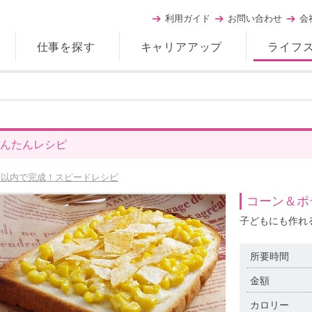
利用ガイド
お問い合わせ
会
仕事を探す
キャリアアップ
ライフ
んたんレシピ
分以内で完成！スピードレシピ
コーン＆ポ
子どもにも作れ
所要時間
金額
カロリー