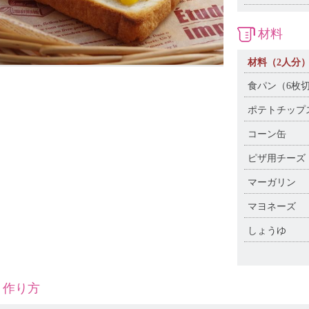
材料
材料（2人分
食パン（6枚
ポテトチップ
コーン缶
ピザ用チーズ
マーガリン
マヨネーズ
しょうゆ
作り方