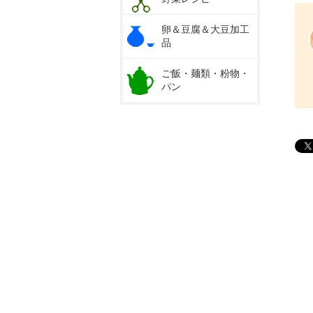
卵＆豆腐＆大豆加工
品
ご飯・麺類・粉物・
パン