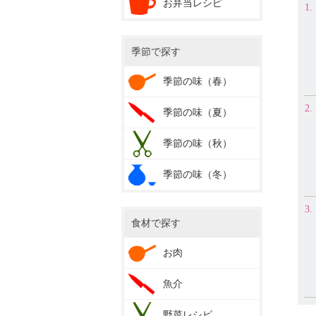
お弁当レシピ
1.
季節で探す
季節の味（春）
2.
季節の味（夏）
季節の味（秋）
季節の味（冬）
3.
食材で探す
お肉
魚介
野菜レシピ