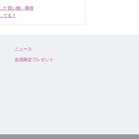
した買い物」事情
してる？
ニュース
会員限定プレゼント