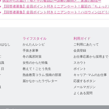
病室からお届け！母と子の奮闘記〜診断の瞬間と、家族の動揺〜
【回答者募集】全員ポイント付きミニアンケート！最近の「ちょっと
【回答者募集】全員ポイント付きミニアンケート！ハロウィンはどう
ライフスタイル
利用ガイド
のはなし
かんたんレシピ
ご利用にあたって
手抜き家事
会員登録
C
冬の風邪対策
お仕事応募から採用まで
知識
女性のからだ特集
スカウト
１日
教えて！ごとう先生
ポイント
介
熱血教育コラム 指南の部屋
キャリア･マムのお仕事
届かなかったラヴレター
応援するボタン
識
メールマガジン
よくある質問