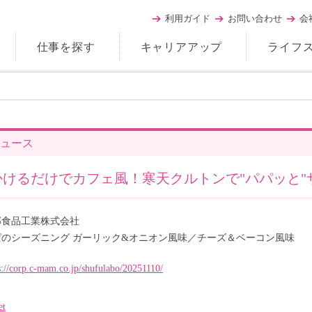
利用ガイド
お問い合わせ
会
仕事を探す
キャリアアップ
ライフ
ュース
かけるだけでカフェ風！寒天クルトンで"パパッと"
那食品工業株式会社
ぱのシーズニング ガーリック&オニオン風味／チーズ＆ベーコン風味
s://corp.c-mam.co.jp/shufulabo/20251110/
et