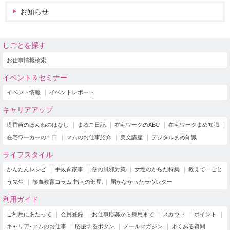
お知らせ
しごとを探す
お仕事情報検索
イベント＆セミナー
イベント情報
イベントレポート
キャリアアップ
堤香苗のほんねのはなし
まるこ日記
在宅ワークのABC
在宅ワークまめ知識
在宅ワーカーの１日
マムのお仕事紹介
美文講座
デジタルまめ知識
ライフスタイル
かんたんレシピ
手抜き家事
冬の風邪対策
女性のからだ特集
教えて！ごと
う先生
熱血教育コラム 指南の部屋
届かなかったラヴレター
利用ガイド
ご利用にあたって
会員登録
お仕事応募から採用まで
スカウト
ポイント
キャリア･マムのお仕事
応援するボタン
メールマガジン
よくある質問