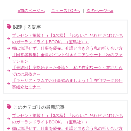
«前のページへ
｜
ニュースTOPへ
｜
次のページへ»
関連する記事
プレゼント掲載！（【3名様】『ねないこ だれだ おばけたち
のガーランドライトBOOK』（宝島社））
朝は無理せず、仕事を優先。介護と向き合う私の折り合い方
【回答者募集】全員ポイント付きミニアンケート！秋のファ
ッション
【最終回】突然始まった介護と、私の在宅ワーク～在宅なら
ではの息抜き～
【キャリア・マムでお仕事始めましょう！】在宅ワークお仕
事紹介セミナー
このカテゴリの最新記事
プレゼント掲載！（【3名様】『ねないこ だれだ おばけたち
のガーランドライトBOOK』（宝島社））
朝は無理せず、仕事を優先。介護と向き合う私の折り合い方