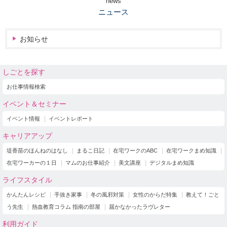
news
ニュース
お知らせ
しごとを探す
お仕事情報検索
イベント＆セミナー
イベント情報
イベントレポート
キャリアアップ
堤香苗のほんねのはなし
まるこ日記
在宅ワークのABC
在宅ワークまめ知識
在宅ワーカーの１日
マムのお仕事紹介
美文講座
デジタルまめ知識
ライフスタイル
かんたんレシピ
手抜き家事
冬の風邪対策
女性のからだ特集
教えて！ごと
う先生
熱血教育コラム 指南の部屋
届かなかったラヴレター
利用ガイド