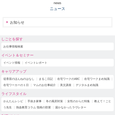
news
ニュース
お知らせ
しごとを探す
お仕事情報検索
イベント＆セミナー
イベント情報
イベントレポート
キャリアアップ
堤香苗のほんねのはなし
まるこ日記
在宅ワークのABC
在宅ワークまめ知識
在宅ワーカーの１日
マムのお仕事紹介
美文講座
デジタルまめ知識
ライフスタイル
かんたんレシピ
手抜き家事
冬の風邪対策
女性のからだ特集
教えて！ごと
う先生
熱血教育コラム 指南の部屋
届かなかったラヴレター