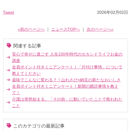
Tweet
2026年02月02日
«前のページへ
｜
ニュースTOPへ
｜
次のページへ»
関連する記事
安心で幸せに過ごす 人生100年時代のセカンドライフお金の
講座
全員ポイント付きミニアンケート！「片付け事情」について
教えてください
薬味でこんなに変わる？！山わさび×納豆の新たなおいしさ
全員ポイント付きミニアンケート！新聞の購読事情を教え
て！
介護は突然始まる。「その前」に動いていたことで救われた
こと
このカテゴリの最新記事