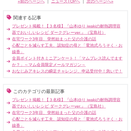
«前のページへ
｜
ニュースTOPへ
｜
次のページへ»
関連する記事
プレゼント掲載！【３名様】『山本ゆり iwakiの耐熱調理容
器でおいしいレシピ ダークグレーver.』（宝島社）
在宅ワーク3年目、突然始まった父の介護の話
心配ごとを減らす工夫。認知症の母と「電池式ろうそく・お
線香」
全員ポイント付きミニアンケート！「マムプレス読んでます
か？」～マム会員限定メールマガジン～
おなじみアキレスの瞬足チャレンジ、申込受付中！急いで！
このカテゴリの最新記事
プレゼント掲載！【３名様】『山本ゆり iwakiの耐熱調理容
器でおいしいレシピ ダークグレーver.』（宝島社）
在宅ワーク3年目、突然始まった父の介護の話
心配ごとを減らす工夫。認知症の母と「電池式ろうそく・お
線香」