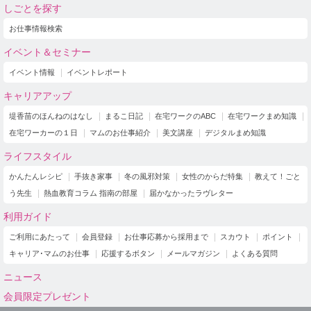
しごとを探す
お仕事情報検索
イベント＆セミナー
イベント情報
イベントレポート
キャリアアップ
堤香苗のほんねのはなし
まるこ日記
在宅ワークのABC
在宅ワークまめ知識
在宅ワーカーの１日
マムのお仕事紹介
美文講座
デジタルまめ知識
ライフスタイル
かんたんレシピ
手抜き家事
冬の風邪対策
女性のからだ特集
教えて！ごと
う先生
熱血教育コラム 指南の部屋
届かなかったラヴレター
利用ガイド
ご利用にあたって
会員登録
お仕事応募から採用まで
スカウト
ポイント
キャリア･マムのお仕事
応援するボタン
メールマガジン
よくある質問
ニュース
会員限定プレゼント