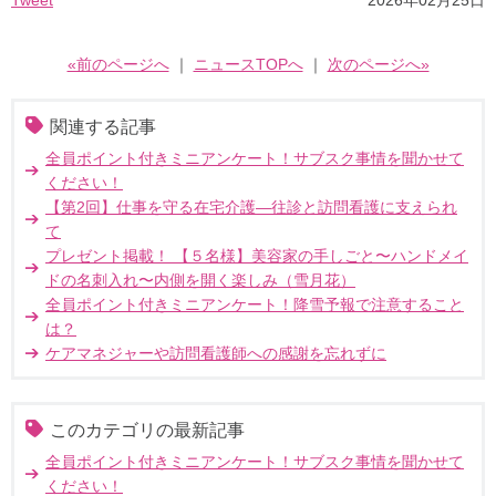
Tweet
2026年02月25日
«前のページへ
｜
ニュースTOPへ
｜
次のページへ»
関連する記事
全員ポイント付きミニアンケート！サブスク事情を聞かせて
ください！
【第2回】仕事を守る在宅介護―往診と訪問看護に支えられ
て
プレゼント掲載！ 【５名様】美容家の手しごと〜ハンドメイ
ドの名刺入れ〜内側を開く楽しみ（雪月花）
全員ポイント付きミニアンケート！降雪予報で注意すること
は？
ケアマネジャーや訪問看護師への感謝を忘れずに
このカテゴリの最新記事
全員ポイント付きミニアンケート！サブスク事情を聞かせて
ください！