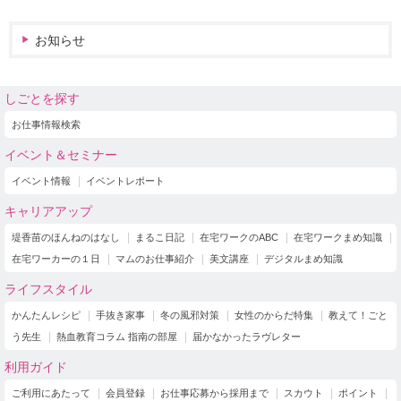
お知らせ
しごとを探す
お仕事情報検索
イベント＆セミナー
イベント情報
イベントレポート
キャリアアップ
堤香苗のほんねのはなし
まるこ日記
在宅ワークのABC
在宅ワークまめ知識
在宅ワーカーの１日
マムのお仕事紹介
美文講座
デジタルまめ知識
ライフスタイル
かんたんレシピ
手抜き家事
冬の風邪対策
女性のからだ特集
教えて！ごと
う先生
熱血教育コラム 指南の部屋
届かなかったラヴレター
利用ガイド
ご利用にあたって
会員登録
お仕事応募から採用まで
スカウト
ポイント