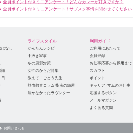
全員ポイント付きミニアンケート！どんなカレーが好きですか？
全員ポイント付きミニアンケート！サブスク事情を聞かせてください
ライフスタイル
利用ガイド
のはなし
かんたんレシピ
ご利用にあたって
手抜き家事
会員登録
C
冬の風邪対策
お仕事応募から採用まで
知識
女性のからだ特集
スカウト
１日
教えて！ごとう先生
ポイント
介
熱血教育コラム 指南の部屋
キャリア･マムのお仕事
届かなかったラヴレター
応援するボタン
識
メールマガジン
よくある質問
お問い合わせ