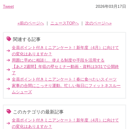
Tweet
2026年03月17日
«前のページへ
｜
ニュースTOPへ
｜
次のページへ»
関連する記事
全員ポイント付きミニアンケート！新年度（4月）に向けて
の変化はありますか？
周囲に早めに相談し、使える制度や手段を活用する
【あと2週間】年収の壁セミナー動画・資料は3/31で公開終
了
全員ポイント付きミニアンケート！春に食べたいスイーツ
家事の合間にこっそり運動。忙しい毎日にフィットネスルー
ムシューズ
このカテゴリの最新記事
全員ポイント付きミニアンケート！新年度（4月）に向けて
の変化はありますか？