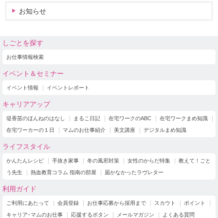
お知らせ
しごとを探す
お仕事情報検索
イベント＆セミナー
イベント情報
イベントレポート
キャリアアップ
堤香苗のほんねのはなし
まるこ日記
在宅ワークのABC
在宅ワークまめ知識
在宅ワーカーの１日
マムのお仕事紹介
美文講座
デジタルまめ知識
ライフスタイル
かんたんレシピ
手抜き家事
冬の風邪対策
女性のからだ特集
教えて！ごと
う先生
熱血教育コラム 指南の部屋
届かなかったラヴレター
利用ガイド
ご利用にあたって
会員登録
お仕事応募から採用まで
スカウト
ポイント
キャリア･マムのお仕事
応援するボタン
メールマガジン
よくある質問