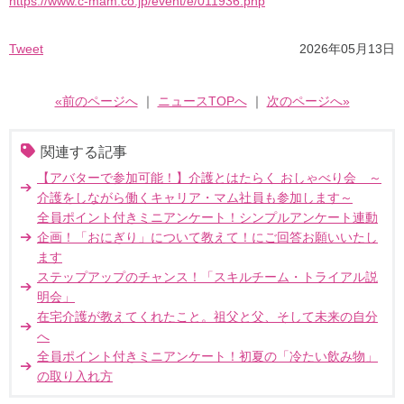
https://www.c-mam.co.jp/event/e/011936.php
Tweet
2026年05月13日
«前のページへ
｜
ニュースTOPへ
｜
次のページへ»
関連する記事
【アバターで参加可能！】介護とはたらく おしゃべり会 ～
介護をしながら働くキャリア・マム社員も参加します～
全員ポイント付きミニアンケート！シンプルアンケート連動
企画！「おにぎり」について教えて！にご回答お願いいたし
ます
ステップアップのチャンス！「スキルチーム・トライアル説
明会」
在宅介護が教えてくれたこと。祖父と父、そして未来の自分
へ
全員ポイント付きミニアンケート！初夏の「冷たい飲み物」
の取り入れ方