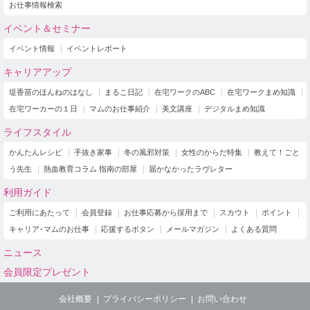
お仕事情報検索
イベント＆セミナー
イベント情報
イベントレポート
キャリアアップ
堤香苗のほんねのはなし
まるこ日記
在宅ワークのABC
在宅ワークまめ知識
在宅ワーカーの１日
マムのお仕事紹介
美文講座
デジタルまめ知識
ライフスタイル
かんたんレシピ
手抜き家事
冬の風邪対策
女性のからだ特集
教えて！ごと
う先生
熱血教育コラム 指南の部屋
届かなかったラヴレター
利用ガイド
ご利用にあたって
会員登録
お仕事応募から採用まで
スカウト
ポイント
キャリア･マムのお仕事
応援するボタン
メールマガジン
よくある質問
ニュース
会員限定プレゼント
会社概要
プライバシーポリシー
お問い合わせ