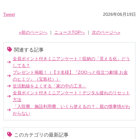
Tweet
2026年06月19日
«前のページへ
｜
ニュースTOPへ
｜
次のページへ»
関連する記事
全員ポイント付きミニアンケート！収納の「見える化」どう
してる？
プレゼント掲載！（【３名様】『ZOOっと役立つ劇場 お金
のヒミツ』（宝島社））
生活動線をよくする「家の中の工夫」
全員ポイント付きミニアンケート！デジタル疲れのリセット
方法
「入院費、施設利用費、いくら使えるの？」親の懐事情がわ
からない
このカテゴリの最新記事