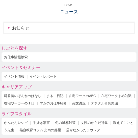
news
ニュース
お知らせ
しごとを探す
お仕事情報検索
イベント＆セミナー
イベント情報
イベントレポート
キャリアアップ
堤香苗のほんねのはなし
まるこ日記
在宅ワークのABC
在宅ワークまめ知識
在宅ワーカーの１日
マムのお仕事紹介
美文講座
デジタルまめ知識
ライフスタイル
かんたんレシピ
手抜き家事
冬の風邪対策
女性のからだ特集
教えて！ごと
う先生
熱血教育コラム 指南の部屋
届かなかったラヴレター