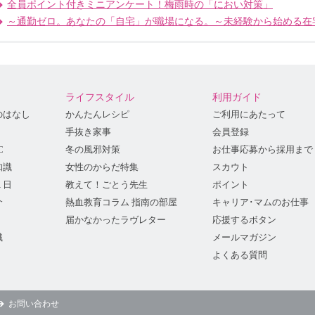
全員ポイント付きミニアンケート！梅雨時の「におい対策」
～通勤ゼロ。あなたの「自宅」が職場になる。～未経験から始める在
ライフスタイル
利用ガイド
のはなし
かんたんレシピ
ご利用にあたって
手抜き家事
会員登録
C
冬の風邪対策
お仕事応募から採用まで
知識
女性のからだ特集
スカウト
１日
教えて！ごとう先生
ポイント
介
熱血教育コラム 指南の部屋
キャリア･マムのお仕事
届かなかったラヴレター
応援するボタン
識
メールマガジン
よくある質問
お問い合わせ