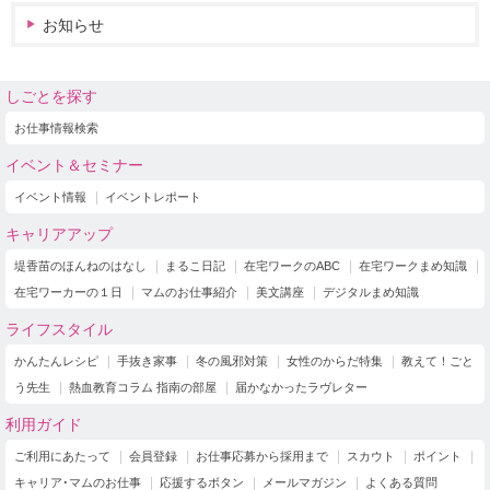
お知らせ
しごとを探す
お仕事情報検索
イベント＆セミナー
イベント情報
イベントレポート
キャリアアップ
堤香苗のほんねのはなし
まるこ日記
在宅ワークのABC
在宅ワークまめ知識
在宅ワーカーの１日
マムのお仕事紹介
美文講座
デジタルまめ知識
ライフスタイル
かんたんレシピ
手抜き家事
冬の風邪対策
女性のからだ特集
教えて！ごと
う先生
熱血教育コラム 指南の部屋
届かなかったラヴレター
利用ガイド
ご利用にあたって
会員登録
お仕事応募から採用まで
スカウト
ポイント
キャリア･マムのお仕事
応援するボタン
メールマガジン
よくある質問