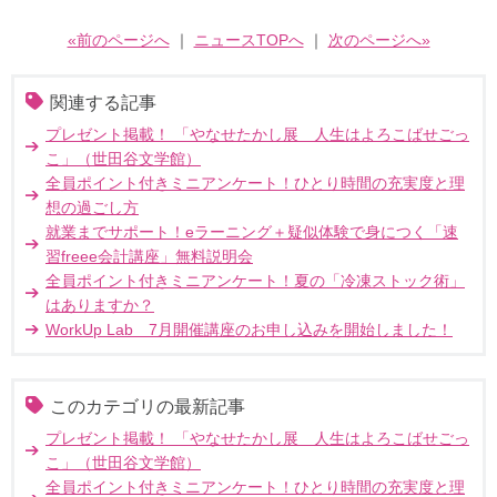
«前のページへ
｜
ニュースTOPへ
｜
次のページへ»
関連する記事
プレゼント掲載！ 「やなせたかし展 人生はよろこばせごっ
こ」（世田谷文学館）
全員ポイント付きミニアンケート！ひとり時間の充実度と理
想の過ごし方
就業までサポート！eラーニング＋疑似体験で身につく「速
習freee会計講座」無料説明会
全員ポイント付きミニアンケート！夏の「冷凍ストック術」
はありますか？
WorkUp Lab 7月開催講座のお申し込みを開始しました！
このカテゴリの最新記事
プレゼント掲載！ 「やなせたかし展 人生はよろこばせごっ
こ」（世田谷文学館）
全員ポイント付きミニアンケート！ひとり時間の充実度と理