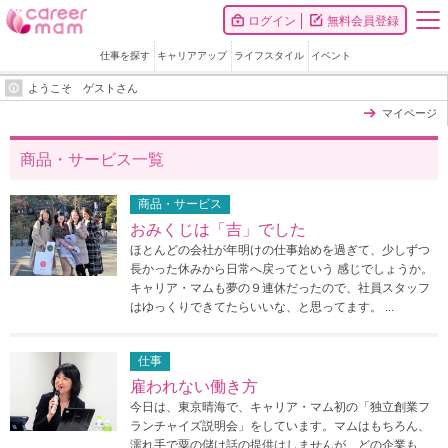
ログイン
無料会員登録
仕事を探す
キャリアアップ
ライフスタイル
イベント
ようこそ ゲストさん
マイページ
商品・サービス一覧
商品・サービス
おみくじは「吉」でした
ほとんどの会社が年明けの仕事始めを過ぎて、少しずつ
長かった休みから日常へ戻ってという 感じでしょうか。
キャリア・マムも夢の９連休だったので、社員スタッフ
はゆっくりできてたらいいな、と思ってます。 ...
仕事
雇われない働き方
今日は、東京晴海で、キャリア・マム初の「独立創業フ
ランチャイズ説明会」をしています。マムはもちろん、
濡れ手で粟の儲け話の提供はしませんが、どの企業も、