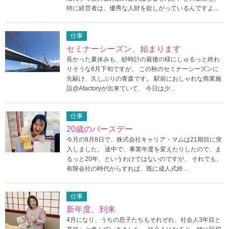
特に経営者は、優秀な人財を欲しがっているんですよ...
仕事
セミナーシーズン、始まります
長かった夏休みも、砂時計の最後の様にしゅるっと終わ
りそうな8月下旬ですが、 この秋のセミナーシーズンに
先駆け、久しぶりの青森です。 駅前におしゃれな商業施
設@Afactoryが出来ていて、 今日は少...
仕事
20歳のバースデー
今月の8月8日で、株式会社キャリア・マムは21期目に突
入しました。 途中で、事業年度を変えたりしたので、ま
るっと20年、というわけではないのですが、 それでも、
有限会社の時代からすれば、既に成人式終...
仕事
新年度、到来
4月になり、うちの息子たちもそれぞれ、社会人3年目と