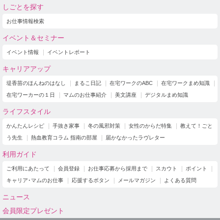
しごとを探す
お仕事情報検索
イベント＆セミナー
イベント情報
イベントレポート
キャリアアップ
堤香苗のほんねのはなし
まるこ日記
在宅ワークのABC
在宅ワークまめ知識
在宅ワーカーの１日
マムのお仕事紹介
美文講座
デジタルまめ知識
ライフスタイル
かんたんレシピ
手抜き家事
冬の風邪対策
女性のからだ特集
教えて！ごと
う先生
熱血教育コラム 指南の部屋
届かなかったラヴレター
利用ガイド
ご利用にあたって
会員登録
お仕事応募から採用まで
スカウト
ポイント
キャリア･マムのお仕事
応援するボタン
メールマガジン
よくある質問
ニュース
会員限定プレゼント