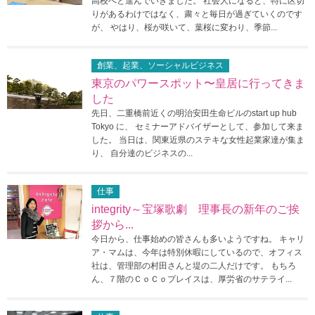
高校へと進んでいきました。 社会人になると、特に区切
りがあるわけではなく、粛々と毎日が過ぎていくのです
が、 やはり、桜が咲いて、葉桜に変わり、季節...
創業、起業、ソーシャルビジネス
東京のパワースポット〜皇居に行ってきま
した
先日、二重橋前近くの明治安田生命ビルのstart up hub
Tokyo に、 セミナーアドバイザーとして、参加して来ま
した。 当日は、関東近県のステキな女性起業家達が集ま
り、 自分達のビジネスの...
仕事
integrity～宝塚歌劇 理事長の新年のご挨
拶から...
今日から、仕事始めの皆さんも多いようですね。 キャリ
ア・マムは、今年は特別休暇にしているので、オフィス
社は、管理部の村田さんと堤の二人だけです。 もちろ
ん、７階のＣｏＣｏプレイスは、厚労省のサテライ...