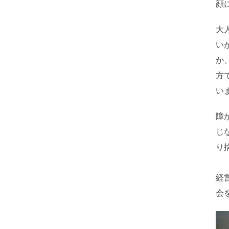
顔
大
い
か
方
い
障
じ
り
経
会