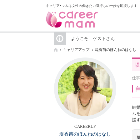
キャリア･マムは女性の働きたい気持ちの一歩を応援します
ようこそ ゲストさん
キャリアアップ
堤香苗のほんねのはなし
堤
仕事
結
ム
援
CAREERUP
堤香苗のほんねのはなし