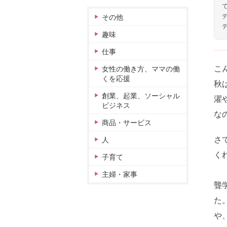
その他
趣味
仕事
こ
女性の働き方、ママの働
くを応援
秋
創業、起業、ソーシャル
濯
ビジネス
な
商品・サービス
さ
人
く
子育て
主婦・家事
聾
た
や