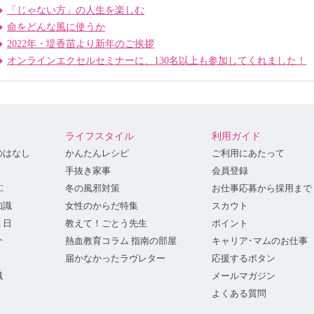
「じゃない方」の人生を楽しむ
命をどんな風に使うか
2022年・堤香苗より新年のご挨拶
オンラインエクセルセミナーに、130名以上も参加してくれました！
ライフスタイル
利用ガイド
のはなし
かんたんレシピ
ご利用にあたって
手抜き家事
会員登録
C
冬の風邪対策
お仕事応募から採用まで
知識
女性のからだ特集
スカウト
１日
教えて！ごとう先生
ポイント
介
熱血教育コラム 指南の部屋
キャリア･マムのお仕事
届かなかったラヴレター
応援するボタン
識
メールマガジン
よくある質問