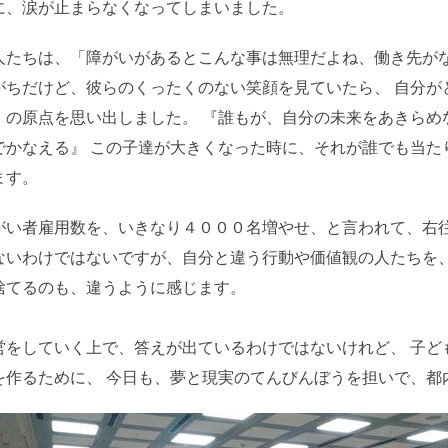
に、涙が止まらなくなってしまいました。
人たちは、「障がいがあるとこんな事は無理だよね、働き先がな
がちだけど、彼らのくったくのない笑顔を見ていたら、 自分が
、の原点を思い出しました。 『誰もが、自分の未来をあきらめ
でかなえる』 この子達が大きくなった時に、それが誰でも当た
ます。
がい者雇用数を、いきなり４０００名増やせ、と言われて、右往
ないわけではないですが、自分と違う行動や価値観の人たちを、
捨てるのも、違うように感じます。
営をしていく上で、答えが出ているわけではないけれど、 子ど
を作るために、 今日も、夢と現実のてんびんぼうを担いで、都