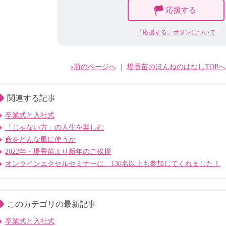
応援する
「応援する」ボタンについて
«前のページへ
｜
堤香苗のほんねのはなしTOPへ
関連する記事
卒業式と入社式
「じゃない方」の人生を楽しむ
命をどんな風に使うか
2022年・堤香苗より新年のご挨拶
オンラインエクセルセミナーに、130名以上も参加してくれました！
このカテゴリの最新記事
卒業式と入社式