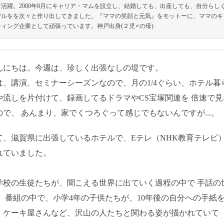
て活躍。2000年8月にキャリア・マムを設立し、結婚しても、出産しても、自分ら
デルをを次々と作り出してきました。『ママの笑顔と元気』をモットーに、ママのキ
ティング企業として頑張っています。神戸出身(２児♂の母)
んにちは。今週は、珍しく出張なしの堤です。
は、講演、セミナーシーズンなので、月の1/4ぐらい、ホテル暮
や流しを片付けて、録画してるドラマやCS宝塚関連を 倍速で
ので、 あんまり、家でくつろぐって感じでもないんですが...。
て、滋賀県に出張しているホテルで、Eテレ（NHK教育テレビ
れていました。
学校の生徒たちが、聞こえる世界に出ていく過程の中で 手話の
。 番組の中で、小学4年の子供たちが、10年後の自分への手紙
、ケーキ屋さんなど、沢山の人たちと関わる姿が描かれていて（