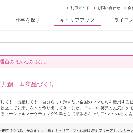
利用ガイド
お問い合わせ
会
仕事を探す
キャリアアップ
ライフ
香苗のほんねのはなし
「共創」型商品づくり
婚しても、出産しても、自分らしく輝きたい全国のママたちを活用するビジ
を設立して以来、次々と作り出してきました。『ママの笑顔と元気』を
するソーシャルマーケティング企業として頑張るキャリア･マムの社長 
堤 香苗（つつみ かなえ）
：（株）キャリア・マム代表取締役 フリーアナウンサー