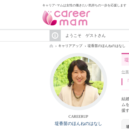
キャリア･マムは女性の働きたい気持ちの一歩を応援します
ようこそ ゲストさん
キャリアアップ
堤香苗のほんねのはなし
堤
仕事
結
ム
援
CAREERUP
堤香苗のほんねのはなし