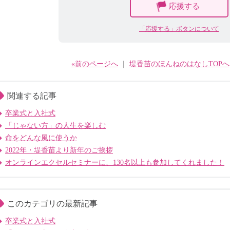
応援する
「応援する」ボタンについて
«前のページへ
｜
堤香苗のほんねのはなしTOPへ
関連する記事
卒業式と入社式
「じゃない方」の人生を楽しむ
命をどんな風に使うか
2022年・堤香苗より新年のご挨拶
オンラインエクセルセミナーに、130名以上も参加してくれました！
このカテゴリの最新記事
卒業式と入社式