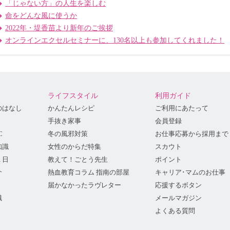
「じゃない方」の人生を楽しむ
命をどんな風に使うか
2022年・堤香苗より新年のご挨拶
オンラインエクセルセミナーに、130名以上も参加してくれました！
ライフスタイル
利用ガイド
のはなし
かんたんレシピ
ご利用にあたって
手抜き家事
会員登録
C
冬の風邪対策
お仕事応募から採用まで
知識
女性のからだ特集
スカウト
１日
教えて！ごとう先生
ポイント
介
熱血教育コラム 指南の部屋
キャリア･マムのお仕事
届かなかったラヴレター
応援するボタン
識
メールマガジン
よくある質問