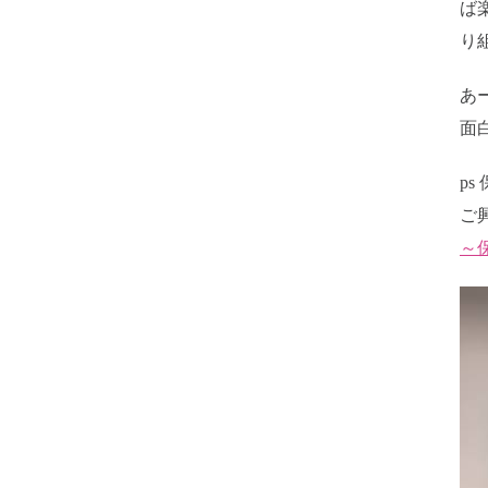
ば
り
あ
面
p
ご
～