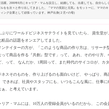
て活躍。2000年8月にキャリア・マムを設立し、結婚しても、出産しても、自分ら
デルをを次々と作り出してきました。『ママの笑顔と元気』をモットーに、ママのキ
ティング企業として頑張っています。神戸出身(２児♂の母)
しぶりにワールドビジネスサテライトを見ていたら、 資生堂が
化粧品の話題をオンエアしてました。
メンテイターの方が、「このような商品の作り方は、リサーチ型
なって商品を作る『共創』型です」って。 あれ、そのやり方、
ど、って、 なんだか、1周回って、また時代のサイコロが、カ
ジネスそのものを、作り上げるのも面白いけど、 やっぱり、商
。 できれば、社員やスタッフにも、いつもこんな風に、仕事に
なぁ、と考えています。
ャリア・マムには、10万人の登録会員がいるのだから、 この