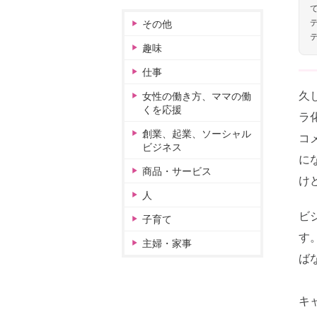
その他
趣味
仕事
久
女性の働き方、ママの働
くを応援
ラ
創業、起業、ソーシャル
コ
ビジネス
に
商品・サービス
け
人
ビ
子育て
す
主婦・家事
ば
キ