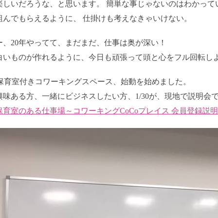
楽しいだろうな、と思います。 簡単な事じゃないのはわかって
組んでもらえるように、 仕掛けも考えなきゃいけない。
ー、20年やってて、まだまだ、仕事は奥が深い！
白いものが作れるように、今日も頑張って頭と心をフル回転し
s 保育室付きコワーキングスペース、始動を始めました。
興味ある方、一緒にビジネスしたい方、1/30が、現地で説明会
保育室のある仕事場～コワーキングCoCoプレイス 会員登録説