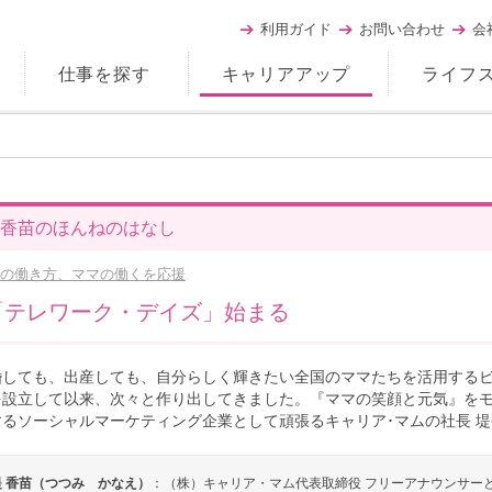
利用ガイド
お問い合わせ
会
仕事を探す
キャリアアップ
ライフ
香苗のほんねのはなし
の働き方、ママの働くを応援
「テレワーク・デイズ」始まる
婚しても、出産しても、自分らしく輝きたい全国のママたちを活用するビジ
を設立して以来、次々と作り出してきました。『ママの笑顔と元気』を
するソーシャルマーケティング企業として頑張るキャリア･マムの社長 
堤 香苗（つつみ かなえ）
：（株）キャリア・マム代表取締役 フリーアナウンサー