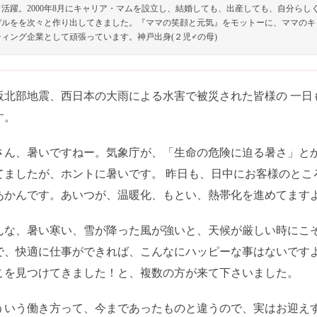
て活躍。2000年8月にキャリア・マムを設立し、結婚しても、出産しても、自分ら
デルをを次々と作り出してきました。『ママの笑顔と元気』をモットーに、ママのキ
ティング企業として頑張っています。神戸出身(２児♂の母)
阪北部地震、西日本の大雨による水害で被災された皆様の 一日
す。
さん、暑いですねー。気象庁が、「生命の危険に迫る暑さ」とか
てましたが、ホントに暑いです。 昨日も、日中にお客様のとこ
あかんです。あいつが、温暖化、もとい、熱帯化を進めてます
んな、暑い寒い、雪が降った風が強いと、天候が厳しい時にこそ
で、快適に仕事ができれば、こんなにハッピーな事はないですよ
こを見つけてきました！と、複数の方が来て下さいました。
ういう働き方って、今まであったものと違うので、実はお迎えす