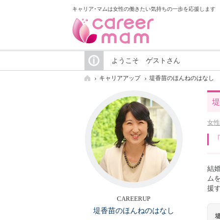
キャリア･マムは女性の働きたい気持ちの一歩を応援します
ようこそ ゲストさん
キャリアアップ
堤香苗のほんねのはなし
堤
女性
結
ム
援
CAREERUP
堤香苗のほんねのはなし