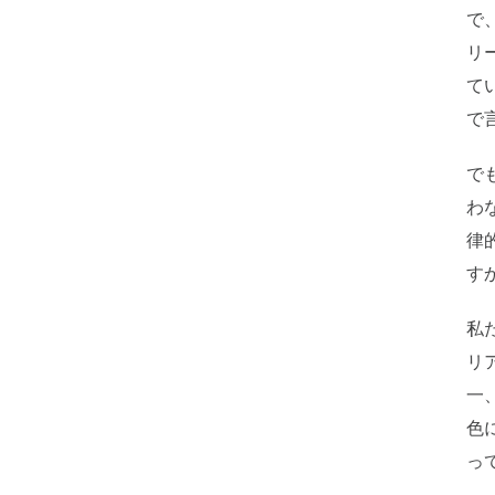
で
リ
て
で
で
わ
律
す
私
リ
一
色
っ