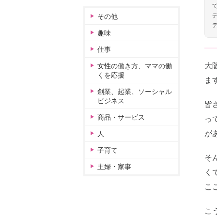
その他
趣味
仕事
大
女性の働き方、ママの働
くを応援
ま
創業、起業、ソーシャル
ビジネス
皆
商品・サービス
っ
が
人
子育て
そ
主婦・家事
く
こ
こ