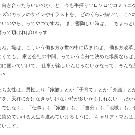
、向き合ったらいいのか、と、今も手探りソロソロでコミュニケ
ーズのカップのサインやイラストを、 どのくらい描いて、この
いいのやら、ってやつですね。 ま、鬱陶しい時は、「ちょっと
言って頂ければOKっす！
もね。堤は、こういう働き方が世の中に広まれば、 働き方改革
なくても、 家と会社の中間、っていう自分で決めた場所ならば
的に働いていけて、 仕事が楽しいんじゃないかなって、そんな
か？
たち女性は、男性より「家族」とか「子育て」とか「介護」とか
アを、天秤にかけなきゃいけない時が多いかもしれない。 だか
、ではなく、 「仕事」も「家族」も。「自分」も「地域」も。
に染めていける人生を進めていけるように、 キャリア・マムは
ています。