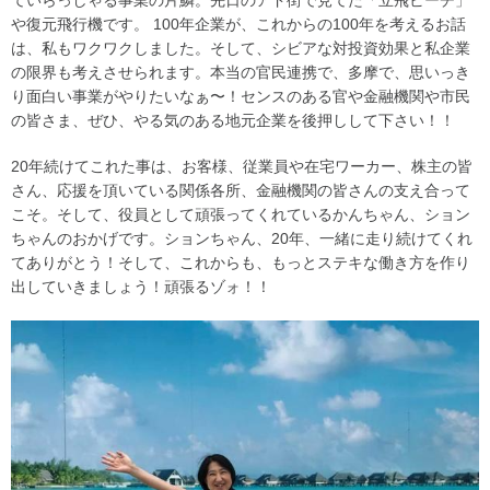
ていらっしゃる事業の片鱗。先日のアド街で見てた「立飛ビーチ」
や復元飛行機です。 100年企業が、これからの100年を考えるお話
は、私もワクワクしました。そして、シビアな対投資効果と私企業
の限界も考えさせられます。本当の官民連携で、多摩で、思いっき
り面白い事業がやりたいなぁ〜！センスのある官や金融機関や市民
の皆さま、ぜひ、やる気のある地元企業を後押しして下さい！！
20年続けてこれた事は、お客様、従業員や在宅ワーカー、株主の皆
さん、応援を頂いている関係各所、金融機関の皆さんの支え合って
こそ。そして、役員として頑張ってくれているかんちゃん、ション
ちゃんのおかげです。ションちゃん、20年、一緒に走り続けてくれ
てありがとう！そして、これからも、もっとステキな働き方を作り
出していきましょう！頑張るゾォ！！