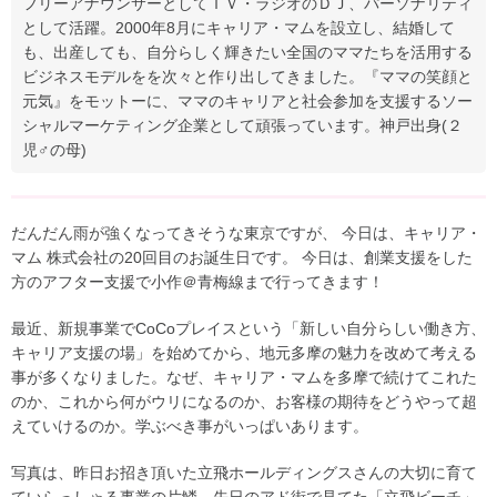
フリーアナウンサーとしてＴＶ・ラジオのＤＪ、パーソナリティ
として活躍。2000年8月にキャリア・マムを設立し、結婚して
も、出産しても、自分らしく輝きたい全国のママたちを活用する
ビジネスモデルをを次々と作り出してきました。『ママの笑顔と
元気』をモットーに、ママのキャリアと社会参加を支援するソー
シャルマーケティング企業として頑張っています。神戸出身(２
児♂の母)
だんだん雨が強くなってきそうな東京ですが、 今日は、キャリア・
マム 株式会社の20回目のお誕生日です。 今日は、創業支援をした
方のアフター支援で小作＠青梅線まで行ってきます！
最近、新規事業でCoCoプレイスという「新しい自分らしい働き方、
キャリア支援の場」を始めてから、地元多摩の魅力を改めて考える
事が多くなりました。なぜ、キャリア・マムを多摩で続けてこれた
のか、これから何がウリになるのか、お客様の期待をどうやって超
えていけるのか。学ぶべき事がいっぱいあります。
写真は、昨日お招き頂いた立飛ホールディングスさんの大切に育て