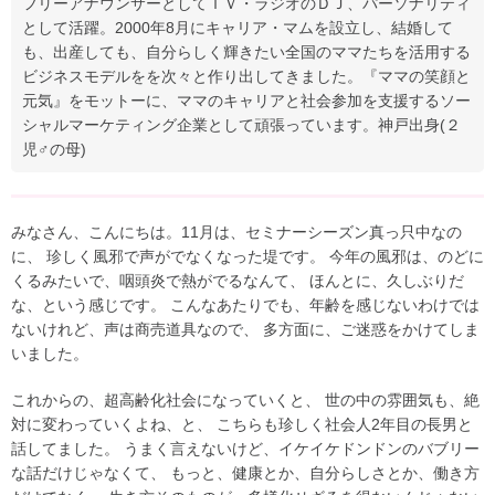
フリーアナウンサーとしてＴＶ・ラジオのＤＪ、パーソナリティ
として活躍。2000年8月にキャリア・マムを設立し、結婚して
も、出産しても、自分らしく輝きたい全国のママたちを活用する
ビジネスモデルをを次々と作り出してきました。『ママの笑顔と
元気』をモットーに、ママのキャリアと社会参加を支援するソー
シャルマーケティング企業として頑張っています。神戸出身(２
児♂の母)
みなさん、こんにちは。11月は、セミナーシーズン真っ只中なの
に、 珍しく風邪で声がでなくなった堤です。 今年の風邪は、のどに
くるみたいで、咽頭炎で熱がでるなんて、 ほんとに、久しぶりだ
な、という感じです。 こんなあたりでも、年齢を感じないわけでは
ないけれど、声は商売道具なので、 多方面に、ご迷惑をかけてしま
いました。
これからの、超高齢化社会になっていくと、 世の中の雰囲気も、絶
対に変わっていくよね、と、 こちらも珍しく社会人2年目の長男と
話してました。 うまく言えないけど、イケイケドンドンのバブリー
な話だけじゃなくて、 もっと、健康とか、自分らしさとか、働き方