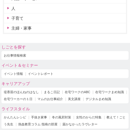
人
子育て
主婦・家事
しごとを探す
お仕事情報検索
イベント＆セミナー
イベント情報
イベントレポート
キャリアアップ
堤香苗のほんねのはなし
まるこ日記
在宅ワークのABC
在宅ワークまめ知識
在宅ワーカーの１日
マムのお仕事紹介
美文講座
デジタルまめ知識
ライフスタイル
かんたんレシピ
手抜き家事
冬の風邪対策
女性のからだ特集
教えて！ごと
う先生
熱血教育コラム 指南の部屋
届かなかったラヴレター