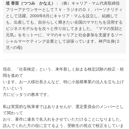
堤 香苗（つつみ かなえ）
：（株）キャリア・マム代表取締役
フリーアナウンサーとしてＴＶ・ラジオのＤＪ、パーソナリティ
として活躍。2000年8月にキャリア・マムを設立し、結婚して
も、出産しても、自分らしく輝きたい全国のママたちを活用する
ビジネスモデルをを次々と作り出してきました。『ママの笑顔と
元気』をモットーに、ママのキャリアと社会参加を支援するソー
シャルマーケティング企業として頑張っています。神戸出身(２
児♂の母)
現在、「社長検定」という、来年新しく始まる検定試験の校正・校
閲を進めて
います。お一人様社長さんなど、特に小規模事業の法人を立ち上げ
たいという
方にピッタリの教本です。
私は実質的な執筆者ではありませんが、選定委員会のメンバーとし
て関わって
おり、著作に連名で名入れをさせていただけることになりました。
読んでくれた方の役に立てるよう、受験生の視点で校正をしていま