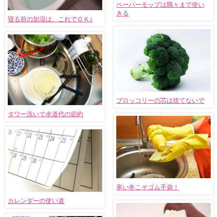
ペーパーモップは隅々まで使い
きる
寝る前の加湿は、これでＯＫ♪
ブロッコリーの芯は捨てないで
タワー洗いで水道代の節約
寒い冬こそゴム手袋！
カレンダーの使い道