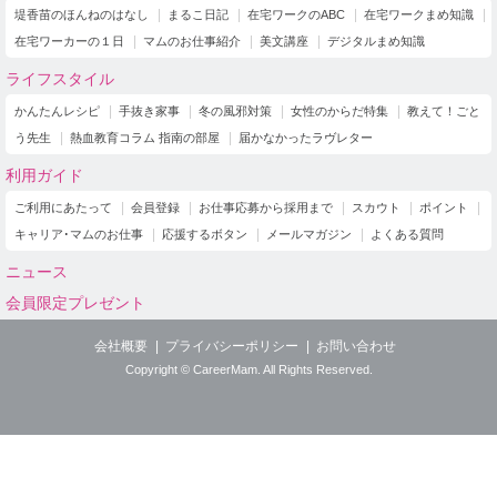
堤香苗のほんねのはなし
まるこ日記
在宅ワークのABC
在宅ワークまめ知識
在宅ワーカーの１日
マムのお仕事紹介
美文講座
デジタルまめ知識
ライフスタイル
かんたんレシピ
手抜き家事
冬の風邪対策
女性のからだ特集
教えて！ごと
う先生
熱血教育コラム 指南の部屋
届かなかったラヴレター
利用ガイド
ご利用にあたって
会員登録
お仕事応募から採用まで
スカウト
ポイント
キャリア･マムのお仕事
応援するボタン
メールマガジン
よくある質問
ニュース
会員限定プレゼント
会社概要
プライバシーポリシー
お問い合わせ
Copyright © CareerMam. All Rights Reserved.