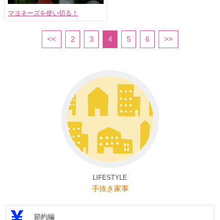
マヨネーズを使い切る！
<<
2
3
4
5
6
>>
LIFESTYLE
手抜き家事
節約編