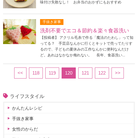
味付け失敗なし！ お弁当のおかずにもおすすめ
手抜き家事
洗剤不要でエコ＆節約＆楽々食器洗い
【投稿者】 アクリル毛糸で作る「魔法のたわし」って知
ってる？ 手芸店なんかに行くとキットで売ってたりす
るので、子どもの夏休みの工作なんかに便利なんだけ
ど。あれはなかなか侮れない。 長年、食器洗い...
<<
118
119
120
121
122
>>
ライフスタイル
かんたんレシピ
手抜き家事
女性のからだ