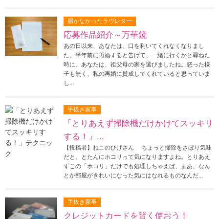
届かなかったラヴレター
応募作品紹介～万華鏡
あの日以来、あなたは、口を利いてくれなくなりまし
た。半年前に再婚すると告げて、一緒に行くかと尋ねた
時に、あなたは、祖父母の家を選びましたね。怒った様
子も無く、私の再婚に賛成してくれていると思っていま
し...
手抜き家事
「とりあえず掃除機だけかけてスッキリ
する！」...
【投稿者】ねこのひげさん ちょっと掃除をさぼり気味
だと、とたんにホコリって気になりますよね。とりあえ
ずこの「ホコリ」だけでも処理しちゃえば、まあ、なん
とか部屋がきれいになった気にはなれるものなんだ...
手抜き家事
クレジットカードを賢く使おう！