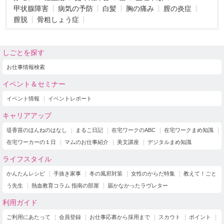
甲状腺障害
病気の予防
白髪
胸の痛み
膣の炎症
膣脱
骨粗しょう症
しごとを探す
お仕事情報検索
イベント＆セミナー
イベント情報
イベントレポート
キャリアアップ
堤香苗のほんねのはなし
まるこ日記
在宅ワークのABC
在宅ワークまめ知識
在宅ワーカーの１日
マムのお仕事紹介
美文講座
デジタルまめ知識
ライフスタイル
かんたんレシピ
手抜き家事
冬の風邪対策
女性のからだ特集
教えて！ごと
う先生
熱血教育コラム 指南の部屋
届かなかったラヴレター
利用ガイド
ご利用にあたって
会員登録
お仕事応募から採用まで
スカウト
ポイント