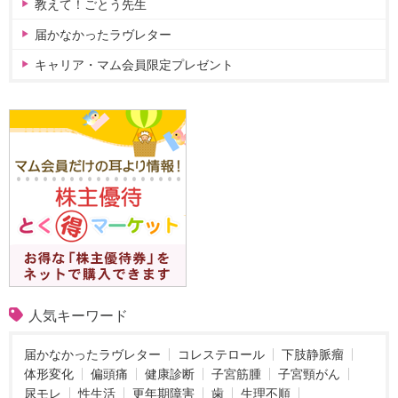
教えて！ごとう先生
届かなかったラヴレター
キャリア・マム会員限定プレゼント
人気キーワード
届かなかったラヴレター
コレステロール
下肢静脈瘤
体形変化
偏頭痛
健康診断
子宮筋腫
子宮頸がん
尿モレ
性生活
更年期障害
歯
生理不順