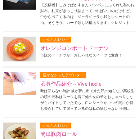
【投稿者】しみそばかすさん パンパンにふくれた私のお
財布。札束がぎっしり詰まっていればいいのだけれど、
中から出てくるのは、ジャラジャラ小銭とレシートの
山。そうそう、カード類も結構あります。クレジット...
かんたんレシピ
オレンジコンポートドーナツ
市販のドーナツが、おしゃれなスイーツに変身！
届かなかったラヴレター
応募作品紹介～Vive hodie
時は回らない時計 彼が夢に出て来た私の知らない高校生
の頃の彼私はスーツを着て他の女の子とおしゃべりしな
がらバイトしていたでも、白いシャツがいつの間にか持
ち去られていて残っているのは私の物じゃない 十四...
かんたんレシピ
簡単豚肉ロール