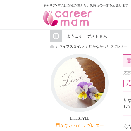
キャリア･マムは女性の働きたい気持ちの一歩を応援します
ようこそ ゲストさん
ライフスタイル
届かなかったラヴレター
届
応募
応
切
し
LIFESTYLE
届かなかったラヴレター
あ