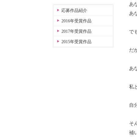
あ
応募作品紹介
あ
2016年受賞作品
2017年受賞作品
で
2015年受賞作品
だ
あ
私
自
そ
補