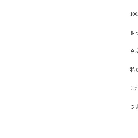
1
き
今
私
こ
さ