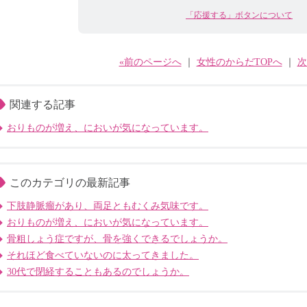
「応援する」ボタンについて
«前のページへ
｜
女性のからだTOPへ
｜
次
関連する記事
おりものが増え、においが気になっています。
このカテゴリの最新記事
下肢静脈瘤があり、両足ともむくみ気味です。
おりものが増え、においが気になっています。
骨粗しょう症ですが、骨を強くできるでしょうか。
それほど食べていないのに太ってきました。
30代で閉経することもあるのでしょうか。