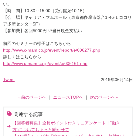
い。
【時 間】10:30～15:00（受付開始10:15）
【会 場】キャリア・マムホール（東京都多摩市落合1-46-1 ココリ
ア多摩センター5F）
【参加費】各回5000円 ※当日現金支払い
前回のセミナーの様子はこちらから
http://www.c-mam.co.jp/event/report/e/006277.php
詳しくはこちらから
http://www.c-mam.co.jp/event/e/006161.php
Tweet
2019年06月14日
«前のページへ
｜
ニュースTOPへ
｜
次のページへ»
関連する記事
【回答者募集】全員ポイント付きミニアンケート！"働き
方"についてちょっと聞かせて