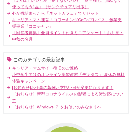
【3名様】レシピ本『捨てないレシピ 皮も種も、無駄なく
使ってもう1品』（サンクチュアリ出版）
心が煮詰まったら「ネットカフェ」でリセット
キャリア・マム運営「コワーキングCoCoプレイス」創業支
援事業『ココチャレ』
【回答者募集】全員ポイント付きミニアンケート！お月見・
中秋の名月
このカテゴリの最新記事
キャリア・マムサイト復旧のご連絡
小中学生向けのオンライン学習教材「デキタス」 夏休み無料
体験キャンペーン
[お知らせ]お仕事の報酬お支払い日が変更になります！
［お知らせ］新型コロナウイルスの影響による諸対応につい
て
［お知らせ］Windows ７ をお使いのみなさまへ