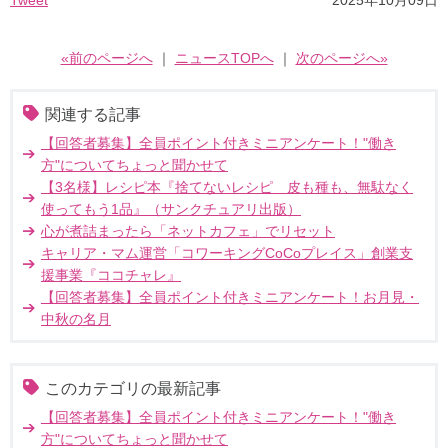
Tweet
2025年10月09日
«前のページへ
｜
ニュースTOPへ
｜
次のページへ»
関連する記事
【回答者募集】全員ポイント付きミニアンケート！"働き
方"についてちょっと聞かせて
【3名様】レシピ本『捨てないレシピ 皮も種も、無駄なく
使ってもう1品』（サンクチュアリ出版）
心が煮詰まったら「ネットカフェ」でリセット
キャリア・マム運営「コワーキングCoCoプレイス」創業支
援事業『ココチャレ』
【回答者募集】全員ポイント付きミニアンケート！お月見・
中秋の名月
このカテゴリの最新記事
【回答者募集】全員ポイント付きミニアンケート！"働き
方"についてちょっと聞かせて