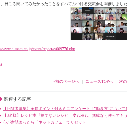
し、日ごろ聞いてみたかったことをすべてぶつける交流会を開催しまし
://www.c-mam.co.jp/event/report/e/009776.php
et
«前のページへ
｜
ニュースTOPへ
｜
次の
関連する記事
【回答者募集】全員ポイント付きミニアンケート！"働き方"について
【3名様】レシピ本『捨てないレシピ 皮も種も、無駄なく使っても
心が煮詰まったら「ネットカフェ」でリセット