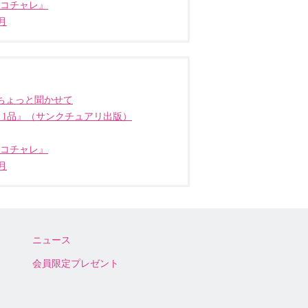
ココチャレ』
月
ちょっと聞かせて
う1品』（サンクチュアリ出版）
ココチャレ』
月
ニュース
会員限定プレゼント