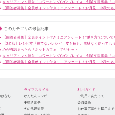
キャリア・マム運営「コワーキングCoCoプレイス」創業支援事業『
【回答者募集】全員ポイント付きミニアンケート！お月見・中秋の名
このカテゴリの最新記事
【回答者募集】全員ポイント付きミニアンケート！"働き方"について
【3名様】レシピ本『捨てないレシピ 皮も種も、無駄なく使っても
心が煮詰まったら「ネットカフェ」でリセット
キャリア・マム運営「コワーキングCoCoプレイス」創業支援事業『
【回答者募集】全員ポイント付きミニアンケート！お月見・中秋の名
ライフスタイル
利用ガイド
のはなし
かんたんレシピ
ご利用にあたって
手抜き家事
会員登録
C
冬の風邪対策
お仕事応募から採用まで