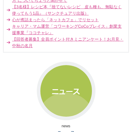
方"についてちょっと聞かせて
【3名様】レシピ本『捨てないレシピ 皮も種も、無駄なく
使ってもう1品』（サンクチュアリ出版）
心が煮詰まったら「ネットカフェ」でリセット
キャリア・マム運営「コワーキングCoCoプレイス」創業支
援事業『ココチャレ』
【回答者募集】全員ポイント付きミニアンケート！お月見・
中秋の名月
news