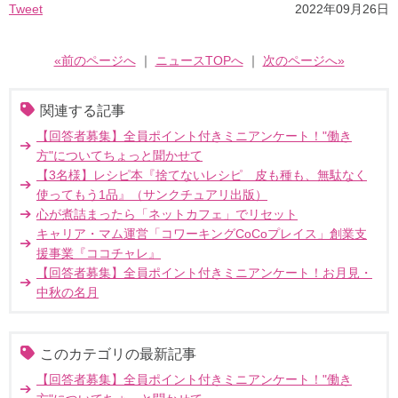
Tweet
2022年09月26日
«前のページへ
｜
ニュースTOPへ
｜
次のページへ»
関連する記事
【回答者募集】全員ポイント付きミニアンケート！"働き
方"についてちょっと聞かせて
【3名様】レシピ本『捨てないレシピ 皮も種も、無駄なく
使ってもう1品』（サンクチュアリ出版）
心が煮詰まったら「ネットカフェ」でリセット
キャリア・マム運営「コワーキングCoCoプレイス」創業支
援事業『ココチャレ』
【回答者募集】全員ポイント付きミニアンケート！お月見・
中秋の名月
このカテゴリの最新記事
【回答者募集】全員ポイント付きミニアンケート！"働き