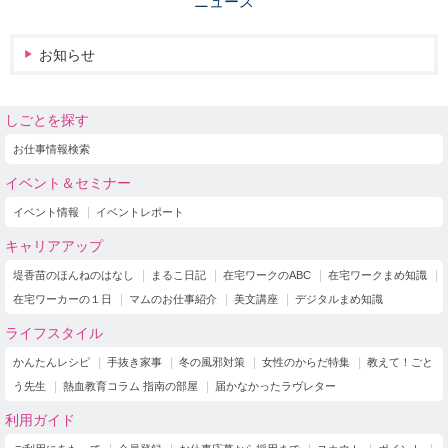
ニュース
お知らせ
しごとを探す
お仕事情報検索
イベント＆セミナー
イベント情報
イベントレポート
キャリアアップ
堤香苗のほんねのはなし
まるこ日記
在宅ワークのABC
在宅ワークまめ知識
在宅ワーカーの１日
マムのお仕事紹介
美文講座
デジタルまめ知識
ライフスタイル
かんたんレシピ
手抜き家事
冬の風邪対策
女性のからだ特集
教えて！ごと
う先生
熱血教育コラム 指南の部屋
届かなかったラヴレター
利用ガイド