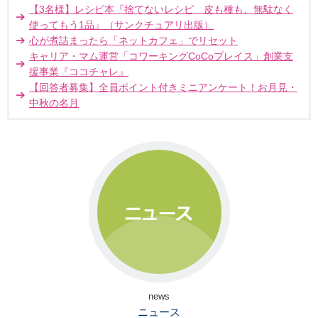
【3名様】レシピ本『捨てないレシピ 皮も種も、無駄なく
使ってもう1品』（サンクチュアリ出版）
心が煮詰まったら「ネットカフェ」でリセット
キャリア・マム運営「コワーキングCoCoプレイス」創業支
援事業『ココチャレ』
【回答者募集】全員ポイント付きミニアンケート！お月見・
中秋の名月
news
ニュース