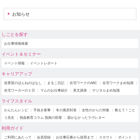
お知らせ
しごとを探す
お仕事情報検索
イベント＆セミナー
イベント情報
イベントレポート
キャリアアップ
堤香苗のほんねのはなし
まるこ日記
在宅ワークのABC
在宅ワークまめ知識
在宅ワーカーの１日
マムのお仕事紹介
美文講座
デジタルまめ知識
ライフスタイル
かんたんレシピ
手抜き家事
冬の風邪対策
女性のからだ特集
教えて！ごと
う先生
熱血教育コラム 指南の部屋
届かなかったラヴレター
利用ガイド
ご利用にあたって
会員登録
お仕事応募から採用まで
スカウト
ポイント