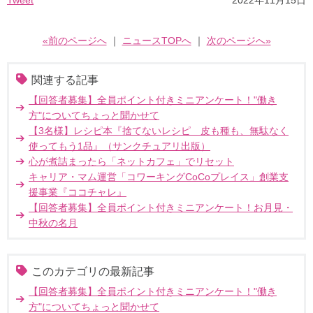
Tweet
2022年11月15日
«前のページへ
｜
ニュースTOPへ
｜
次のページへ»
関連する記事
【回答者募集】全員ポイント付きミニアンケート！"働き
方"についてちょっと聞かせて
【3名様】レシピ本『捨てないレシピ 皮も種も、無駄なく
使ってもう1品』（サンクチュアリ出版）
心が煮詰まったら「ネットカフェ」でリセット
キャリア・マム運営「コワーキングCoCoプレイス」創業支
援事業『ココチャレ』
【回答者募集】全員ポイント付きミニアンケート！お月見・
中秋の名月
このカテゴリの最新記事
【回答者募集】全員ポイント付きミニアンケート！"働き
方"についてちょっと聞かせて