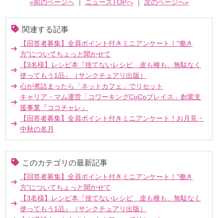
«前のページへ
｜
ニュースTOPへ
｜
次のページへ»
関連する記事
【回答者募集】全員ポイント付きミニアンケート！"働き
方"についてちょっと聞かせて
【3名様】レシピ本『捨てないレシピ 皮も種も、無駄なく
使ってもう1品』（サンクチュアリ出版）
心が煮詰まったら「ネットカフェ」でリセット
キャリア・マム運営「コワーキングCoCoプレイス」創業支
援事業『ココチャレ』
【回答者募集】全員ポイント付きミニアンケート！お月見・
中秋の名月
このカテゴリの最新記事
【回答者募集】全員ポイント付きミニアンケート！"働き
方"についてちょっと聞かせて
【3名様】レシピ本『捨てないレシピ 皮も種も、無駄なく
使ってもう1品』（サンクチュアリ出版）