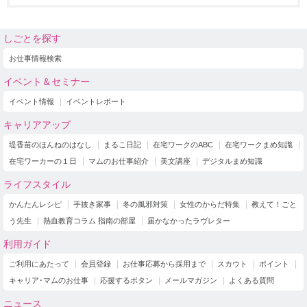
しごとを探す
お仕事情報検索
イベント＆セミナー
イベント情報
イベントレポート
キャリアアップ
堤香苗のほんねのはなし
まるこ日記
在宅ワークのABC
在宅ワークまめ知識
在宅ワーカーの１日
マムのお仕事紹介
美文講座
デジタルまめ知識
ライフスタイル
かんたんレシピ
手抜き家事
冬の風邪対策
女性のからだ特集
教えて！ごと
う先生
熱血教育コラム 指南の部屋
届かなかったラヴレター
利用ガイド
ご利用にあたって
会員登録
お仕事応募から採用まで
スカウト
ポイント
キャリア･マムのお仕事
応援するボタン
メールマガジン
よくある質問
ニュース