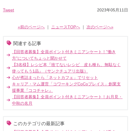
Tweet
2023年05月11日
«前のページへ
｜
ニュースTOPへ
｜
次のページへ»
関連する記事
【回答者募集】全員ポイント付きミニアンケート！"働き
方"についてちょっと聞かせて
【3名様】レシピ本『捨てないレシピ 皮も種も、無駄なく
使ってもう1品』（サンクチュアリ出版）
心が煮詰まったら「ネットカフェ」でリセット
キャリア・マム運営「コワーキングCoCoプレイス」創業支
援事業『ココチャレ』
【回答者募集】全員ポイント付きミニアンケート！お月見・
中秋の名月
このカテゴリの最新記事