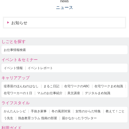
news
ニュース
お知らせ
しごとを探す
お仕事情報検索
イベント＆セミナー
イベント情報
イベントレポート
キャリアアップ
堤香苗のほんねのはなし
まるこ日記
在宅ワークのABC
在宅ワークまめ知識
在宅ワーカーの１日
マムのお仕事紹介
美文講座
デジタルまめ知識
ライフスタイル
かんたんレシピ
手抜き家事
冬の風邪対策
女性のからだ特集
教えて！ごと
う先生
熱血教育コラム 指南の部屋
届かなかったラヴレター
利用ガイド