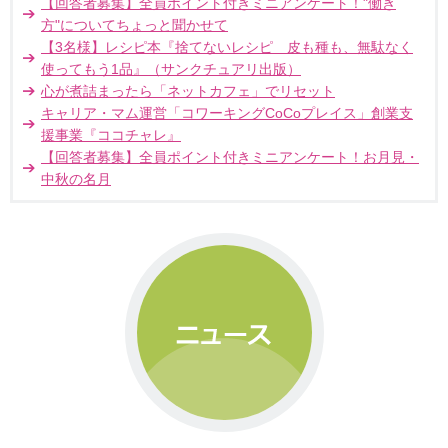
【回答者募集】全員ポイント付きミニアンケート！"働き
方"についてちょっと聞かせて
【3名様】レシピ本『捨てないレシピ 皮も種も、無駄なく
使ってもう1品』（サンクチュアリ出版）
心が煮詰まったら「ネットカフェ」でリセット
キャリア・マム運営「コワーキングCoCoプレイス」創業支
援事業『ココチャレ』
【回答者募集】全員ポイント付きミニアンケート！お月見・
中秋の名月