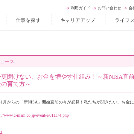
利用ガイド
お問い合わせ
会
仕事を探す
キャリアアップ
ライフ
ュース
今更聞けない、お金を増やす仕組み！～新NISA直
金の育て方～
年1月からの「新NISA」開始直前の今が必見！私たちが聞きたい、お金
s://www.c-mam.co.jp/event/e/011174.php
et