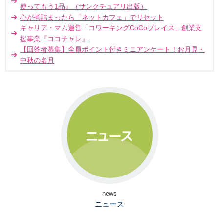
使ってもう1品』（サンクチュアリ出版）
心が煮詰まったら「ネットカフェ」でリセット
キャリア・マム運営「コワーキングCoCoプレイス」創業支
援事業『ココチャレ』
【回答者募集】全員ポイント付きミニアンケート！お月見・
中秋の名月
news
ニュース