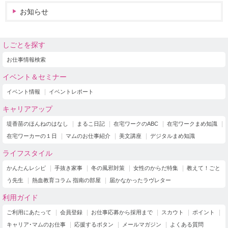
お知らせ
しごとを探す
お仕事情報検索
イベント＆セミナー
イベント情報
イベントレポート
キャリアアップ
堤香苗のほんねのはなし
まるこ日記
在宅ワークのABC
在宅ワークまめ知識
在宅ワーカーの１日
マムのお仕事紹介
美文講座
デジタルまめ知識
ライフスタイル
かんたんレシピ
手抜き家事
冬の風邪対策
女性のからだ特集
教えて！ごと
う先生
熱血教育コラム 指南の部屋
届かなかったラヴレター
利用ガイド
ご利用にあたって
会員登録
お仕事応募から採用まで
スカウト
ポイント
キャリア･マムのお仕事
応援するボタン
メールマガジン
よくある質問