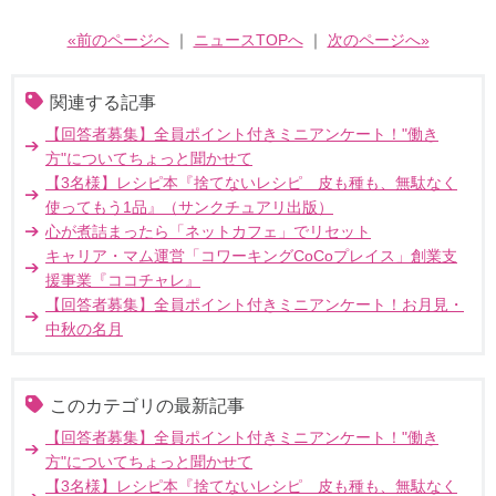
«前のページへ
｜
ニュースTOPへ
｜
次のページへ»
関連する記事
【回答者募集】全員ポイント付きミニアンケート！"働き
方"についてちょっと聞かせて
【3名様】レシピ本『捨てないレシピ 皮も種も、無駄なく
使ってもう1品』（サンクチュアリ出版）
心が煮詰まったら「ネットカフェ」でリセット
キャリア・マム運営「コワーキングCoCoプレイス」創業支
援事業『ココチャレ』
【回答者募集】全員ポイント付きミニアンケート！お月見・
中秋の名月
このカテゴリの最新記事
【回答者募集】全員ポイント付きミニアンケート！"働き
方"についてちょっと聞かせて
【3名様】レシピ本『捨てないレシピ 皮も種も、無駄なく