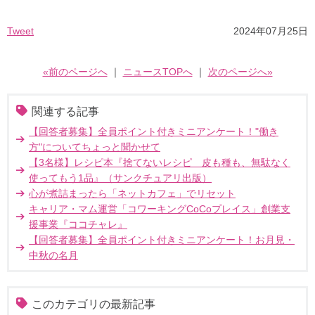
Tweet
2024年07月25日
«前のページへ
｜
ニュースTOPへ
｜
次のページへ»
関連する記事
【回答者募集】全員ポイント付きミニアンケート！"働き
方"についてちょっと聞かせて
【3名様】レシピ本『捨てないレシピ 皮も種も、無駄なく
使ってもう1品』（サンクチュアリ出版）
心が煮詰まったら「ネットカフェ」でリセット
キャリア・マム運営「コワーキングCoCoプレイス」創業支
援事業『ココチャレ』
【回答者募集】全員ポイント付きミニアンケート！お月見・
中秋の名月
このカテゴリの最新記事