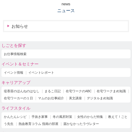
news
ニュース
お知らせ
しごとを探す
お仕事情報検索
イベント＆セミナー
イベント情報
イベントレポート
キャリアアップ
堤香苗のほんねのはなし
まるこ日記
在宅ワークのABC
在宅ワークまめ知識
在宅ワーカーの１日
マムのお仕事紹介
美文講座
デジタルまめ知識
ライフスタイル
かんたんレシピ
手抜き家事
冬の風邪対策
女性のからだ特集
教えて！ごと
う先生
熱血教育コラム 指南の部屋
届かなかったラヴレター