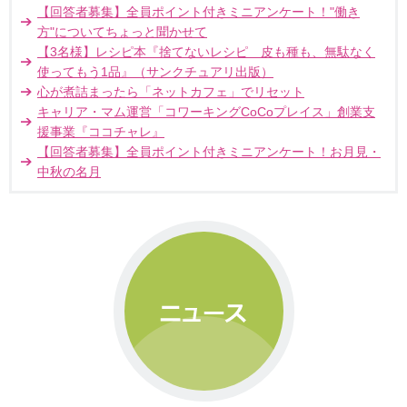
【回答者募集】全員ポイント付きミニアンケート！"働き
方"についてちょっと聞かせて
【3名様】レシピ本『捨てないレシピ 皮も種も、無駄なく
使ってもう1品』（サンクチュアリ出版）
心が煮詰まったら「ネットカフェ」でリセット
キャリア・マム運営「コワーキングCoCoプレイス」創業支
援事業『ココチャレ』
【回答者募集】全員ポイント付きミニアンケート！お月見・
中秋の名月