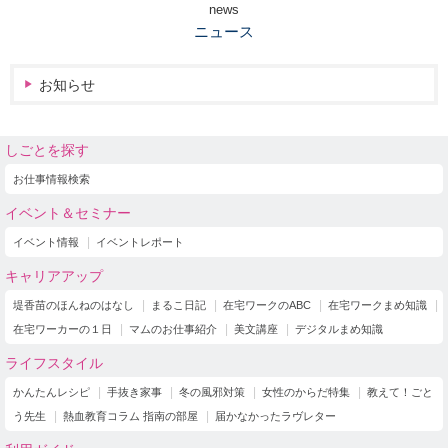
news
ニュース
お知らせ
しごとを探す
お仕事情報検索
イベント＆セミナー
イベント情報
イベントレポート
キャリアアップ
堤香苗のほんねのはなし
まるこ日記
在宅ワークのABC
在宅ワークまめ知識
在宅ワーカーの１日
マムのお仕事紹介
美文講座
デジタルまめ知識
ライフスタイル
かんたんレシピ
手抜き家事
冬の風邪対策
女性のからだ特集
教えて！ごと
う先生
熱血教育コラム 指南の部屋
届かなかったラヴレター