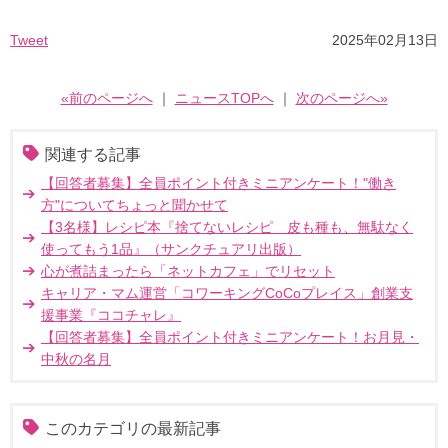
Tweet
2025年02月13日
«前のページへ
｜
ニュースTOPへ
｜
次のページへ»
関連する記事
【回答者募集】全員ポイント付きミニアンケート！"働き
方"についてちょっと聞かせて
【3名様】レシピ本『捨てないレシピ 皮も種も、無駄なく
使ってもう1品』（サンクチュアリ出版）
心が煮詰まったら「ネットカフェ」でリセット
キャリア・マム運営「コワーキングCoCoプレイス」創業支
援事業『ココチャレ』
【回答者募集】全員ポイント付きミニアンケート！お月見・
中秋の名月
このカテゴリの最新記事