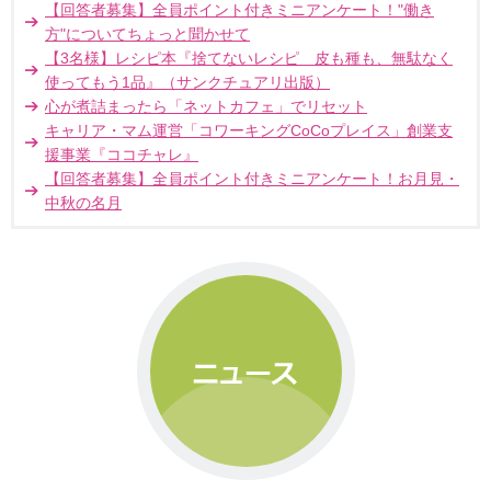
【回答者募集】全員ポイント付きミニアンケート！"働き
方"についてちょっと聞かせて
【3名様】レシピ本『捨てないレシピ 皮も種も、無駄なく
使ってもう1品』（サンクチュアリ出版）
心が煮詰まったら「ネットカフェ」でリセット
キャリア・マム運営「コワーキングCoCoプレイス」創業支
援事業『ココチャレ』
【回答者募集】全員ポイント付きミニアンケート！お月見・
中秋の名月