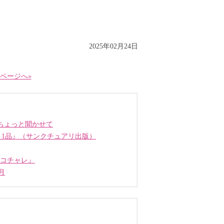
2025年02月24日
ページへ»
ちょっと聞かせて
う1品』（サンクチュアリ出版）
ココチャレ』
月