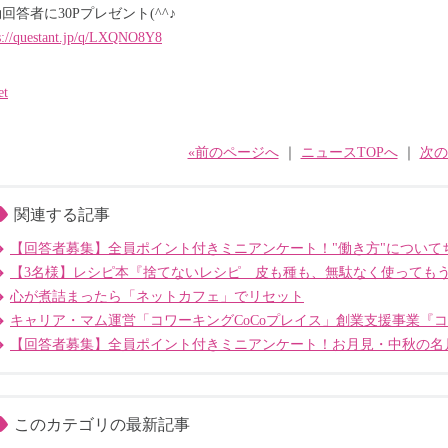
回答者に30Pプレゼント(^^♪
s://questant.jp/q/LXQNO8Y8
et
«前のページへ
｜
ニュースTOPへ
｜
次の
関連する記事
【回答者募集】全員ポイント付きミニアンケート！"働き方"について
【3名様】レシピ本『捨てないレシピ 皮も種も、無駄なく使っても
心が煮詰まったら「ネットカフェ」でリセット
キャリア・マム運営「コワーキングCoCoプレイス」創業支援事業『
【回答者募集】全員ポイント付きミニアンケート！お月見・中秋の名
このカテゴリの最新記事