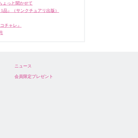
ちょっと聞かせて
う1品』（サンクチュアリ出版）
ココチャレ』
月
ニュース
会員限定プレゼント