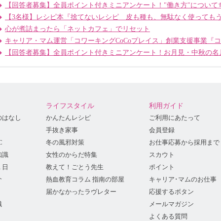
【回答者募集】全員ポイント付きミニアンケート！"働き方"について
【3名様】レシピ本『捨てないレシピ 皮も種も、無駄なく使っても
心が煮詰まったら「ネットカフェ」でリセット
キャリア・マム運営「コワーキングCoCoプレイス」創業支援事業『
【回答者募集】全員ポイント付きミニアンケート！お月見・中秋の名
ライフスタイル
利用ガイド
のはなし
かんたんレシピ
ご利用にあたって
手抜き家事
会員登録
C
冬の風邪対策
お仕事応募から採用まで
知識
女性のからだ特集
スカウト
１日
教えて！ごとう先生
ポイント
介
熱血教育コラム 指南の部屋
キャリア･マムのお仕事
届かなかったラヴレター
応援するボタン
識
メールマガジン
よくある質問