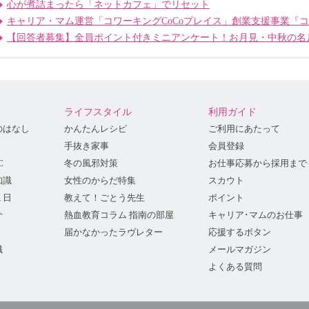
心が煮詰まったら「ネットカフェ」でリセット
キャリア・マム運営「コワーキングCoCoプレイス」創業支援事業『
【回答者募集】全員ポイント付きミニアンケート！お月見・中秋の名
ライフスタイル
利用ガイド
のはなし
かんたんレシピ
ご利用にあたって
手抜き家事
会員登録
C
冬の風邪対策
お仕事応募から採用まで
知識
女性のからだ特集
スカウト
１日
教えて！ごとう先生
ポイント
介
熱血教育コラム 指南の部屋
キャリア･マムのお仕事
届かなかったラヴレター
応援するボタン
識
メールマガジン
よくある質問