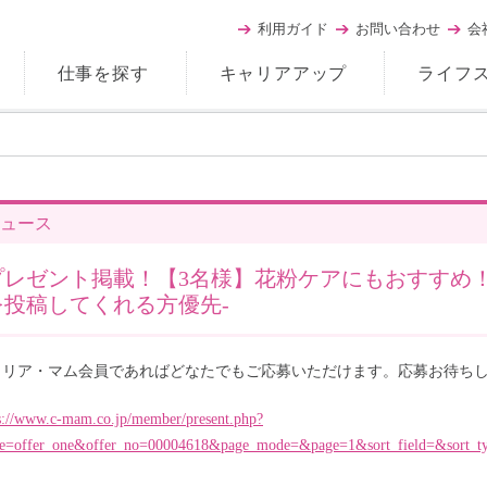
利用ガイド
お問い合わせ
会
仕事を探す
キャリアアップ
ライフ
ュース
レゼント掲載！【3名様】花粉ケアにもおすすめ！「Stan
を投稿してくれる方優先-
ャリア・マム会員であればどなたでもご応募いただけます。応募お待ち
s://www.c-mam.co.jp/member/present.php?
e=offer_one&offer_no=00004618&page_mode=&page=1&sort_field=&sort_typ