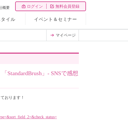
ログイン
無料会員登録
社概要
スタイル
イベント＆セミナー
マイページ
dardBrush」- SNSで感想
しております！
e=&sort_field_2=&check_status=