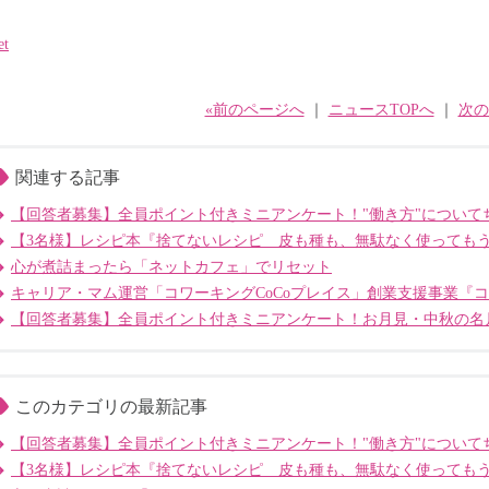
et
«前のページへ
｜
ニュースTOPへ
｜
次の
関連する記事
【回答者募集】全員ポイント付きミニアンケート！"働き方"について
【3名様】レシピ本『捨てないレシピ 皮も種も、無駄なく使っても
心が煮詰まったら「ネットカフェ」でリセット
キャリア・マム運営「コワーキングCoCoプレイス」創業支援事業『
【回答者募集】全員ポイント付きミニアンケート！お月見・中秋の名
このカテゴリの最新記事
【回答者募集】全員ポイント付きミニアンケート！"働き方"について
【3名様】レシピ本『捨てないレシピ 皮も種も、無駄なく使っても