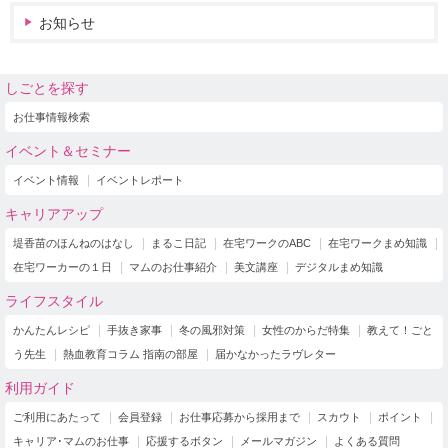
お知らせ
しごとを探す
お仕事情報検索
イベント＆セミナー
イベント情報
イベントレポート
キャリアアップ
堤香苗のほんねのはなし
まるこ日記
在宅ワークのABC
在宅ワークまめ知識
在宅ワーカーの１日
マムのお仕事紹介
美文講座
デジタルまめ知識
ライフスタイル
かんたんレシピ
手抜き家事
冬の風邪対策
女性のからだ特集
教えて！ごと
う先生
熱血教育コラム 指南の部屋
届かなかったラヴレター
利用ガイド
ご利用にあたって
会員登録
お仕事応募から採用まで
スカウト
ポイント
キャリア･マムのお仕事
応援するボタン
メールマガジン
よくある質問