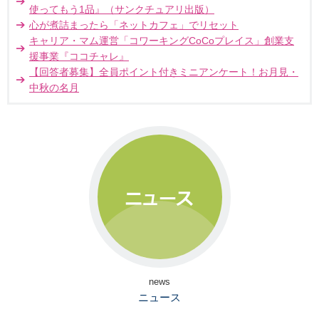
使ってもう1品』（サンクチュアリ出版）
心が煮詰まったら「ネットカフェ」でリセット
キャリア・マム運営「コワーキングCoCoプレイス」創業支
援事業『ココチャレ』
【回答者募集】全員ポイント付きミニアンケート！お月見・
中秋の名月
news
ニュース