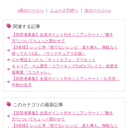
«前のページへ
｜
ニュースTOPへ
｜
次のページへ»
関連する記事
【回答者募集】全員ポイント付きミニアンケート！"働き
方"についてちょっと聞かせて
【3名様】レシピ本『捨てないレシピ 皮も種も、無駄なく
使ってもう1品』（サンクチュアリ出版）
心が煮詰まったら「ネットカフェ」でリセット
キャリア・マム運営「コワーキングCoCoプレイス」創業支
援事業『ココチャレ』
【回答者募集】全員ポイント付きミニアンケート！お月見・
中秋の名月
このカテゴリの最新記事
【回答者募集】全員ポイント付きミニアンケート！"働き
方"についてちょっと聞かせて
【3名様】レシピ本『捨てないレシピ 皮も種も、無駄なく