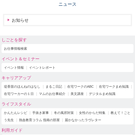
ニュース
お知らせ
しごとを探す
お仕事情報検索
イベント＆セミナー
イベント情報
イベントレポート
キャリアアップ
堤香苗のほんねのはなし
まるこ日記
在宅ワークのABC
在宅ワークまめ知識
在宅ワーカーの１日
マムのお仕事紹介
美文講座
デジタルまめ知識
ライフスタイル
かんたんレシピ
手抜き家事
冬の風邪対策
女性のからだ特集
教えて！ごと
う先生
熱血教育コラム 指南の部屋
届かなかったラヴレター
利用ガイド