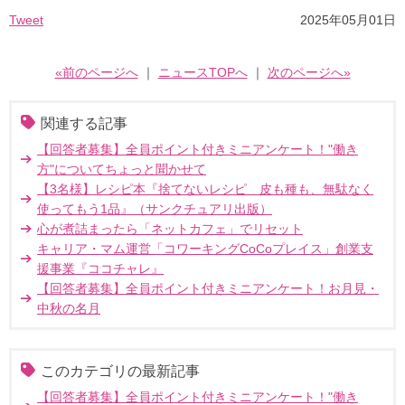
Tweet
2025年05月01日
«前のページへ
｜
ニュースTOPへ
｜
次のページへ»
関連する記事
【回答者募集】全員ポイント付きミニアンケート！"働き
方"についてちょっと聞かせて
【3名様】レシピ本『捨てないレシピ 皮も種も、無駄なく
使ってもう1品』（サンクチュアリ出版）
心が煮詰まったら「ネットカフェ」でリセット
キャリア・マム運営「コワーキングCoCoプレイス」創業支
援事業『ココチャレ』
【回答者募集】全員ポイント付きミニアンケート！お月見・
中秋の名月
このカテゴリの最新記事
【回答者募集】全員ポイント付きミニアンケート！"働き