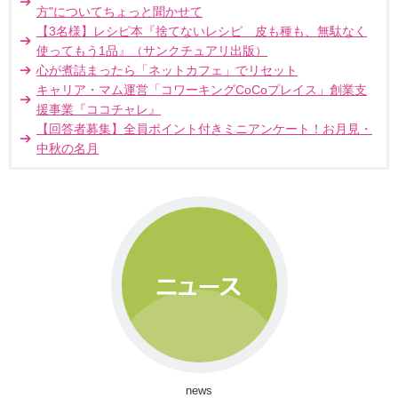
方"についてちょっと聞かせて
【3名様】レシピ本『捨てないレシピ 皮も種も、無駄なく
使ってもう1品』（サンクチュアリ出版）
心が煮詰まったら「ネットカフェ」でリセット
キャリア・マム運営「コワーキングCoCoプレイス」創業支
援事業『ココチャレ』
【回答者募集】全員ポイント付きミニアンケート！お月見・
中秋の名月
news