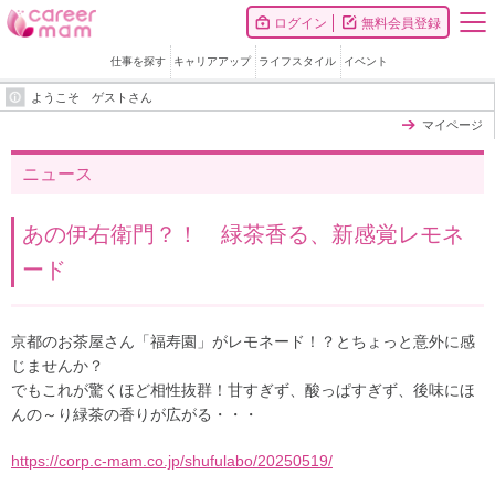
ログイン
無料会員登録
仕事を探す
キャリアアップ
ライフスタイル
イベント
ようこそ ゲストさん
マイページ
ニュース
あの伊右衛門？！ 緑茶香る、新感覚レモネ
ード
京都のお茶屋さん「福寿園」がレモネード！？とちょっと意外に感
じませんか？
でもこれが驚くほど相性抜群！甘すぎず、酸っぱすぎず、後味にほ
んの～り緑茶の香りが広がる・・・
https://corp.c-mam.co.jp/shufulabo/20250519/