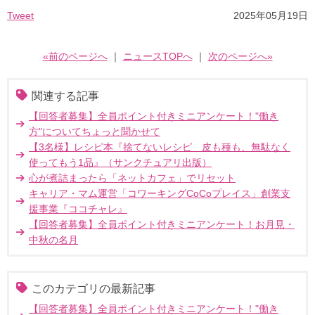
Tweet
2025年05月19日
«前のページへ
｜
ニュースTOPへ
｜
次のページへ»
関連する記事
【回答者募集】全員ポイント付きミニアンケート！"働き
方"についてちょっと聞かせて
【3名様】レシピ本『捨てないレシピ 皮も種も、無駄なく
使ってもう1品』（サンクチュアリ出版）
心が煮詰まったら「ネットカフェ」でリセット
キャリア・マム運営「コワーキングCoCoプレイス」創業支
援事業『ココチャレ』
【回答者募集】全員ポイント付きミニアンケート！お月見・
中秋の名月
このカテゴリの最新記事
【回答者募集】全員ポイント付きミニアンケート！"働き