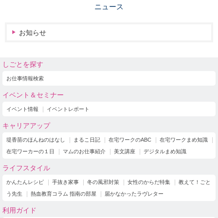
ニュース
お知らせ
しごとを探す
お仕事情報検索
イベント＆セミナー
イベント情報
イベントレポート
キャリアアップ
堤香苗のほんねのはなし
まるこ日記
在宅ワークのABC
在宅ワークまめ知識
在宅ワーカーの１日
マムのお仕事紹介
美文講座
デジタルまめ知識
ライフスタイル
かんたんレシピ
手抜き家事
冬の風邪対策
女性のからだ特集
教えて！ごと
う先生
熱血教育コラム 指南の部屋
届かなかったラヴレター
利用ガイド