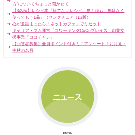
方"についてちょっと聞かせて
【3名様】レシピ本『捨てないレシピ 皮も種も、無駄なく
使ってもう1品』（サンクチュアリ出版）
心が煮詰まったら「ネットカフェ」でリセット
キャリア・マム運営「コワーキングCoCoプレイス」創業支
援事業『ココチャレ』
【回答者募集】全員ポイント付きミニアンケート！お月見・
中秋の名月
news