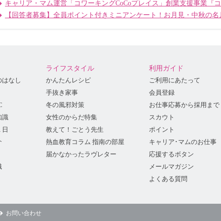
キャリア・マム運営「コワーキングCoCoプレイス」創業支援事業『
【回答者募集】全員ポイント付きミニアンケート！お月見・中秋の名
ライフスタイル
利用ガイド
のはなし
かんたんレシピ
ご利用にあたって
手抜き家事
会員登録
C
冬の風邪対策
お仕事応募から採用まで
知識
女性のからだ特集
スカウト
１日
教えて！ごとう先生
ポイント
介
熱血教育コラム 指南の部屋
キャリア･マムのお仕事
届かなかったラヴレター
応援するボタン
識
メールマガジン
よくある質問
お問い合わせ