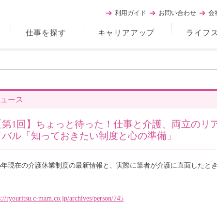
利用ガイド
お問い合わせ
会
仕事を探す
キャリアアップ
ライフ
ュース
【第1回】ちょっと待った！仕事と介護、両立のリ
イバル「知っておきたい制度と心の準備」
025年現在の介護休業制度の最新情報と、実際に筆者が介護に直面したと
。
s://ryouritsu.c-mam.co.jp/archives/person/745