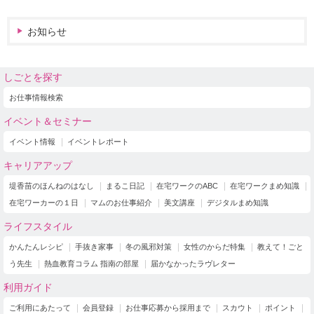
お知らせ
しごとを探す
お仕事情報検索
イベント＆セミナー
イベント情報
イベントレポート
キャリアアップ
堤香苗のほんねのはなし
まるこ日記
在宅ワークのABC
在宅ワークまめ知識
在宅ワーカーの１日
マムのお仕事紹介
美文講座
デジタルまめ知識
ライフスタイル
かんたんレシピ
手抜き家事
冬の風邪対策
女性のからだ特集
教えて！ごと
う先生
熱血教育コラム 指南の部屋
届かなかったラヴレター
利用ガイド
ご利用にあたって
会員登録
お仕事応募から採用まで
スカウト
ポイント