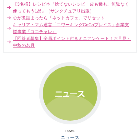
【3名様】レシピ本『捨てないレシピ 皮も種も、無駄なく
使ってもう1品』（サンクチュアリ出版）
心が煮詰まったら「ネットカフェ」でリセット
キャリア・マム運営「コワーキングCoCoプレイス」創業支
援事業『ココチャレ』
【回答者募集】全員ポイント付きミニアンケート！お月見・
中秋の名月
news
ニュース