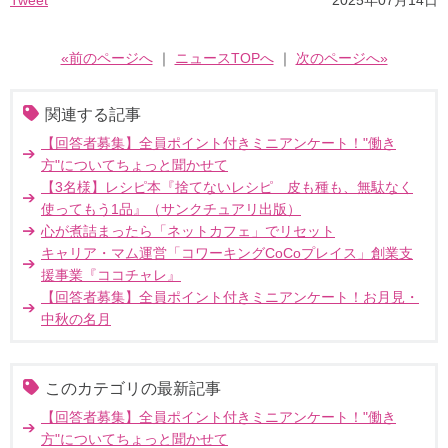
Tweet
2025年07月14日
«前のページへ
｜
ニュースTOPへ
｜
次のページへ»
関連する記事
【回答者募集】全員ポイント付きミニアンケート！"働き
方"についてちょっと聞かせて
【3名様】レシピ本『捨てないレシピ 皮も種も、無駄なく
使ってもう1品』（サンクチュアリ出版）
心が煮詰まったら「ネットカフェ」でリセット
キャリア・マム運営「コワーキングCoCoプレイス」創業支
援事業『ココチャレ』
【回答者募集】全員ポイント付きミニアンケート！お月見・
中秋の名月
このカテゴリの最新記事
【回答者募集】全員ポイント付きミニアンケート！"働き
方"についてちょっと聞かせて