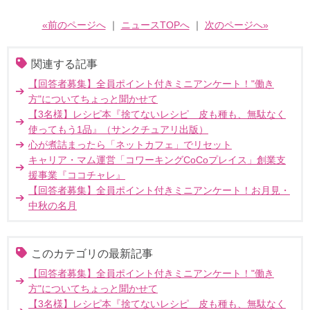
«前のページへ
｜
ニュースTOPへ
｜
次のページへ»
関連する記事
【回答者募集】全員ポイント付きミニアンケート！"働き
方"についてちょっと聞かせて
【3名様】レシピ本『捨てないレシピ 皮も種も、無駄なく
使ってもう1品』（サンクチュアリ出版）
心が煮詰まったら「ネットカフェ」でリセット
キャリア・マム運営「コワーキングCoCoプレイス」創業支
援事業『ココチャレ』
【回答者募集】全員ポイント付きミニアンケート！お月見・
中秋の名月
このカテゴリの最新記事
【回答者募集】全員ポイント付きミニアンケート！"働き
方"についてちょっと聞かせて
【3名様】レシピ本『捨てないレシピ 皮も種も、無駄なく