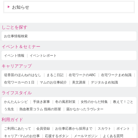
お知らせ
しごとを探す
お仕事情報検索
イベント＆セミナー
イベント情報
イベントレポート
キャリアアップ
堤香苗のほんねのはなし
まるこ日記
在宅ワークのABC
在宅ワークまめ知識
在宅ワーカーの１日
マムのお仕事紹介
美文講座
デジタルまめ知識
ライフスタイル
かんたんレシピ
手抜き家事
冬の風邪対策
女性のからだ特集
教えて！ごと
う先生
熱血教育コラム 指南の部屋
届かなかったラヴレター
利用ガイド
ご利用にあたって
会員登録
お仕事応募から採用まで
スカウト
ポイント
キャリア･マムのお仕事
応援するボタン
メールマガジン
よくある質問