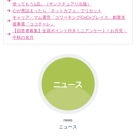
使ってもう1品』（サンクチュアリ出版）
心が煮詰まったら「ネットカフェ」でリセット
キャリア・マム運営「コワーキングCoCoプレイス」創業支
援事業『ココチャレ』
【回答者募集】全員ポイント付きミニアンケート！お月見・
中秋の名月
news
ニュース